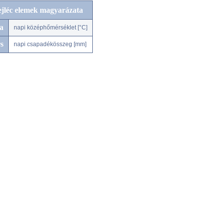
ejléc elemek magyarázata
a
napi középhőmérséklet [°C]
s
napi csapadékösszeg [mm]