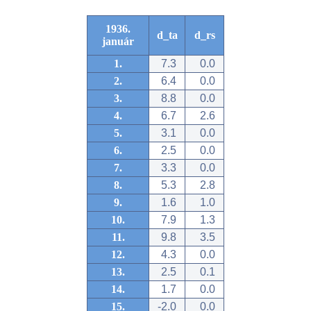
1936.
d_ta
d_rs
január
1.
7.3
0.0
2.
6.4
0.0
3.
8.8
0.0
4.
6.7
2.6
5.
3.1
0.0
6.
2.5
0.0
7.
3.3
0.0
8.
5.3
2.8
9.
1.6
1.0
10.
7.9
1.3
11.
9.8
3.5
12.
4.3
0.0
13.
2.5
0.1
14.
1.7
0.0
15.
-2.0
0.0