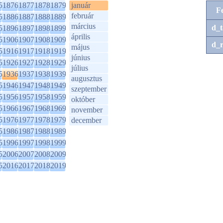
5
1876
1877
1878
1879
január
F
február
5
1886
1887
1888
1889
március
d_t
5
1896
1897
1898
1899
április
5
1906
1907
1908
1909
d_r
május
5
1916
1917
1918
1919
június
5
1926
1927
1928
1929
július
5
1936
1937
1938
1939
augusztus
5
1946
1947
1948
1949
szeptember
5
1956
1957
1958
1959
október
5
1966
1967
1968
1969
november
5
1976
1977
1978
1979
december
5
1986
1987
1988
1989
5
1996
1997
1998
1999
5
2006
2007
2008
2009
5
2016
2017
2018
2019