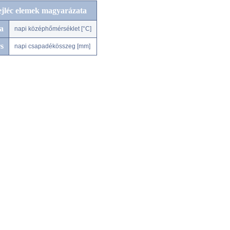
ejléc elemek magyarázata
a
napi középhőmérséklet [°C]
s
napi csapadékösszeg [mm]