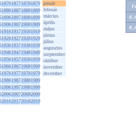
5
1876
1877
1878
1879
január
F
február
5
1886
1887
1888
1889
március
d_t
5
1896
1897
1898
1899
április
5
1906
1907
1908
1909
d_r
május
5
1916
1917
1918
1919
június
5
1926
1927
1928
1929
július
5
1936
1937
1938
1939
augusztus
5
1946
1947
1948
1949
szeptember
5
1956
1957
1958
1959
október
5
1966
1967
1968
1969
november
5
1976
1977
1978
1979
december
5
1986
1987
1988
1989
5
1996
1997
1998
1999
5
2006
2007
2008
2009
5
2016
2017
2018
2019