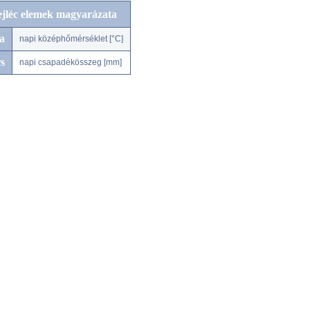
ejléc elemek magyarázata
a
napi középhőmérséklet [°C]
s
napi csapadékösszeg [mm]