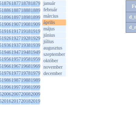
5
1876
1877
1878
1879
január
F
február
5
1886
1887
1888
1889
március
d_t
5
1896
1897
1898
1899
április
5
1906
1907
1908
1909
d_r
május
5
1916
1917
1918
1919
június
5
1926
1927
1928
1929
július
5
1936
1937
1938
1939
augusztus
5
1946
1947
1948
1949
szeptember
5
1956
1957
1958
1959
október
5
1966
1967
1968
1969
november
5
1976
1977
1978
1979
december
5
1986
1987
1988
1989
5
1996
1997
1998
1999
5
2006
2007
2008
2009
5
2016
2017
2018
2019