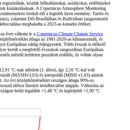
 regisztráltak, köztük hőhullámokat, aszályokat, erdőtüzeket
őtüzek kialakulásának. A Copernicus Atmosphere Monitoring
ntinenseken fordult elő a legtöbb ilyen esemény. Tartós és
ztus), valamint Dél-Brazíliában és Bolíviában (augusztustól
kibocsátása meghaladta a 2023-as kanadai értéket.
s évet váltotta le a
Copernicus Climate Change Service
zéphőmérséklet átlaga az 1991-2020-as klímanormált, és
lyet Európában eddig feljegyeztek. Több évszak is előkelő
 helyre került a megfelelő évszakok rangsorában Európában.
entős méretű területen pusztított erdőtűz, és voltak olyan
12,91 °C-nak adódott (
1. ábra
), így 2,16 °C-kal volt
enizált (MASHv3.03) és interpolált (MISH v1.03) adatok
et. Az évi középhőmérséklet országos átlaga 90%-os
sszú idősor lineáris trendbecslése alapján. Változása az
rszágon belül legalább +1,48 °C és legfeljebb +1,90 °C