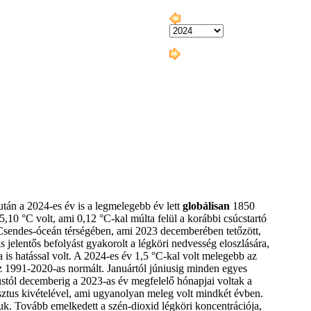
után a 2024-es év is a legmelegebb év lett
globálisan
1850
,10 °C volt, ami 0,12 °C-kal múlta felül a korábbi csúcstartó
 Csendes-óceán térségében, ami 2023 decemberében tetőzött,
is jelentős befolyást gyakorolt a légköri nedvesség eloszlására,
 is hatással volt. A 2024-es év 1,5 °C-kal volt melegebb az
az 1991-2020-as normált. Januártól júniusig minden egyes
stól decemberig a 2023-as év megfelelő hónapjai voltak a
ztus kivételével, ami ugyanolyan meleg volt mindkét évben.
uk. Tovább emelkedett a szén-dioxid légköri koncentrációja,