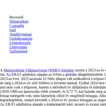
Bevezető
Hőmérséklet
Csapadék
Szél
Napfénytartam
Globálsugárzás
Légnedvesség
Légnyomás
Szélsőségek
A
Meteorológiai Világszervezet (WMO) jelentése
szerint a 2023-as év 
óta. Az ERA5 adatbázis alapján az évben a globális átlaghőmérséklet 15
2023-as évet. 2023 tavaszán El Niño állapot vált uralkodóvá a trópusi
de még a 2024-es év első felében is éreztette hatását. Ezáltal 2024-ben 
ami nem csak a trópusok, hanem a mérsékelt öv időjárására és klímájára
(1850-1900-as) iparosodás előtti szintnél, és 0,72 °C-kal haladta meg 
hónap melegebb volt, mint bármelyik előző év megfelelő hónapja. Júliu
legmelegebbek, ezeket követték a 2024-es év azonos hónapjai az augus
Az ERA5 adatbázisa alapján a legmelegebb telet, tavaszt és nyarat zárt