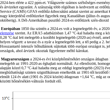
2024-ben elérte a 422 ppm-et. Világszerte számos szélsőséges eseményt
és árvizeket egyaránt. A szárazság több régióban is kedvezett az erd
Service (CAMS) GFAS erdőtűz-kibocsátási adatai szerint az amerikai ko
nagy kiterjedésű erdőtüzeket figyeltek meg Kanadában (július és augus
októberig). A Dél-Amerikában pusztító 2024-es erdőtüzek szén-dioxid 
Európában
1850 óta szintén a 2024-es volt a legmelegebb év, a 2020-a
elemzése
szerint. Az ERA5 adatbázisban 1,47 °C-kal haladta meg a kö
0,28 °C-kal lett melegebb a korábbi legmelegebb (2020-as) évnél, ame
helyen végzett: a tavasz és a nyár a legmelegebb lett, a tél pedig a 2.
Hosszantartó intenzív hőhullámok sújtottak több európai országot is, jel
országok, ahol árvizek okoztak figyelemre méltó károkat.
Magyarországon
a 2024-es évi középhőmérséklet országos átlagban 
melegebb az 1991-2020-as éghajlati normálnál. Az ellenőrzött, homog
alapján közel 0,7 °C-kal haladta meg az eddigi legmelegebb (2023) év
megbízhatósági szinten szignifikánsan emelkedik az 1901-től kezdődő ho
elmúlt 124 év alatt (1901 és 2024 között) átlagosan +1,64 °C, míg az o
közötti hőmérséklet-változás fordult elő.