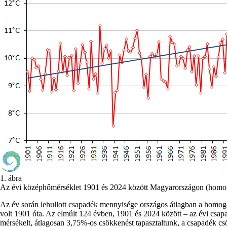
1. ábra
Az évi középhőmérséklet 1901 és 2024 között Magyarországon (homogeni
Az év során lehullott csapadék mennyisége országos átlagban a homoge
volt 1901 óta. Az elmúlt 124 évben, 1901 és 2024 között – az évi csapa
mérsékelt, átlagosan 3,75%-os csökkenést tapasztaltunk, a csapadék csö