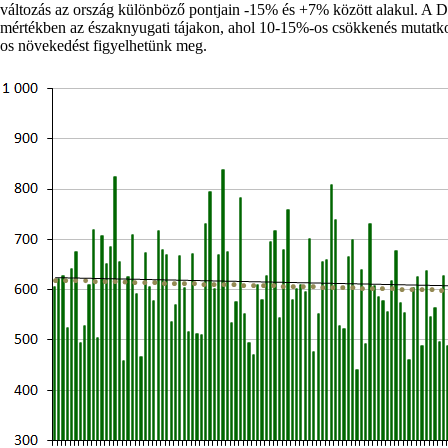
változás az ország különböző pontjain -15% és +7% között alakul. A 
mértékben az északnyugati tájakon, ahol 10‑15%-os csökkenés mutatkoz
os növekedést figyelhetünk meg.