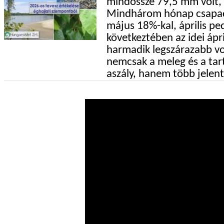
mindössze 79,5 mm volt, 
Mindhárom hónap csapadé
május 18%-kal, április pe
következtében az idei ápri
harmadik legszárazabb vol
nemcsak a meleg és a tart
aszály, hanem több jelent