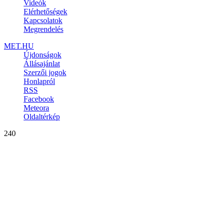
Videók
Elérhetőségek
Kapcsolatok
Megrendelés
MET.HU
Újdonságok
Állásajánlat
Szerzői jogok
Honlapról
RSS
Facebook
Meteora
Oldaltérkép
240