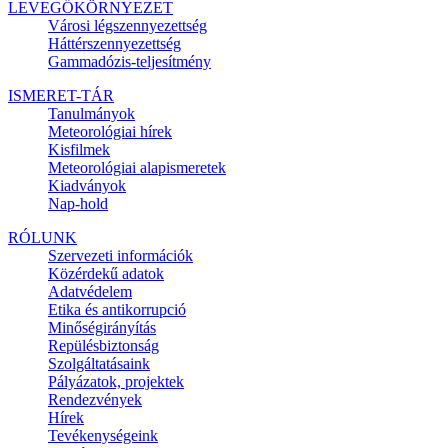
LEVEGŐKÖRNYEZET
Városi légszennyezettség
Háttérszennyezettség
Gammadózis-teljesítmény
ISMERET-TÁR
Tanulmányok
Meteorológiai hírek
Kisfilmek
Meteorológiai alapismeretek
Kiadványok
Nap-hold
RÓLUNK
Szervezeti információk
Közérdekű adatok
Adatvédelem
Etika és antikorrupció
Minőségirányítás
Repülésbiztonság
Szolgáltatásaink
Pályázatok, projektek
Rendezvények
Hírek
Tevékenységeink