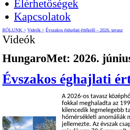
Elérhetőségek
Kapcsolatok
RÓLUNK >
Videók >
Évszakos éghajlati értékelő – 2026. tavasz
Videók
HungaroMet: 2026. június
Évszakos éghajlati ér
A 2026-os tavasz középhő
fokkal meghaladta az 199
kilencedik legmelegebb t
hőmérsékleti anomáliák me
jellemezte. Az évszak cs