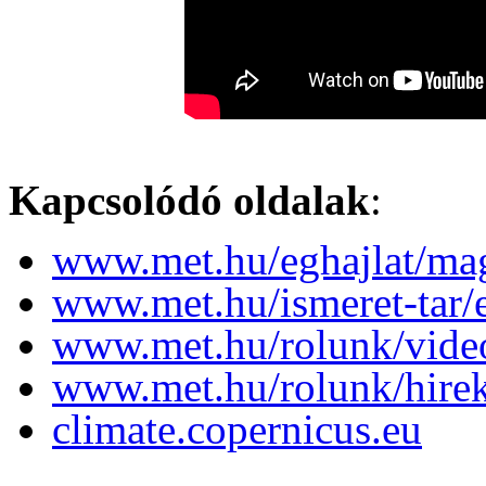
Kapcsolódó oldalak
:
www.met.hu/eghajlat/magy
www.met.hu/ismeret-tar
www.met.hu/rolunk/vide
www.met.hu/rolunk/hire
climate.copernicus.eu