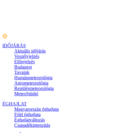
IDŐJÁRÁS
Aktuális
időjárás
Veszélyjelzés
Előrejelzés
Budapest
Tavaink
Humánmeteorológia
Agrometeorológia
Repülésmeteorológia
MeteoStúdió
ÉGHAJLAT
Magyarország éghajlata
Föld éghajlata
Éghajlatváltozás
Csapadékintenzitás