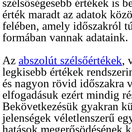
szélsőségesebb értékek is b
érték maradt az adatok közö
felében, amely időszakról t
formában vannak adataink.
Az
abszolút szélsőértékek
, 
legkisebb értékek rendszerin
és nagyon rövid időszakra 
elfogadásuk ezért mindig rés
Bekövetkezésük gyakran kü
jelenségek véletlenszerű eg
hatások megerősödésének k