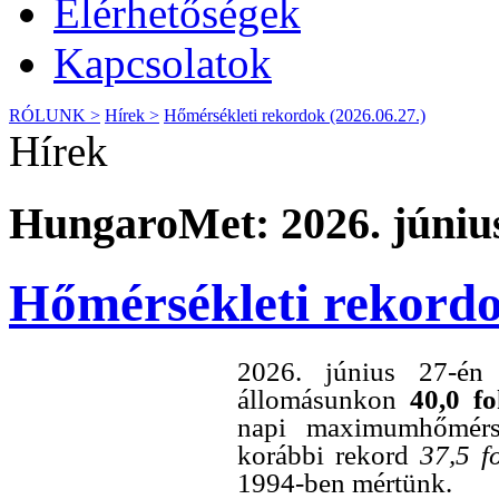
Elérhetőségek
Kapcsolatok
RÓLUNK >
Hírek >
Hőmérsékleti rekordok (2026.06.27.)
Hírek
HungaroMet: 2026. június
Hőmérsékleti rekordo
2026. június 27-én
állomásunkon
40,0
fo
napi maximumhőmérsé
korábbi rekord
37,5 f
1994-ben mértünk.