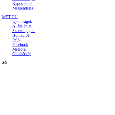
Kapcsolatok
Megrendelés
MET.HU
Újdonságok
Állásajánlat
Szerzői jogok
Honlapról
RSS
Facebook
Meteora
Oldaltérkép
.65