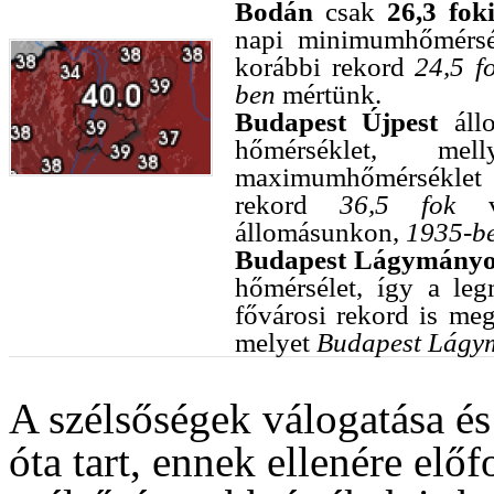
Bodán
csak
26,3 fok
napi minimumhőmérsék
korábbi rekord
24,5 f
ben
mértünk.
Budapest Újpest
áll
hőmérséklet, me
maximumhőmérséklet f
rekord
36,5 fok
vo
állomásunkon,
1935-b
Budapest Lágymány
hőmérsélet, így a le
fővárosi rekord is me
melyet
Budapest Lágy
A szélsőségek válogatása és
óta tart, ennek ellenére elő