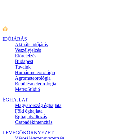
IDŐJÁRÁS
Aktuális
időjárás
Veszélyjelzés
Előrejelzés
Budapest
Tavaink
Humánmeteorológia
Agrometeorológia
Repülésmeteorológia
MeteoStúdió
ÉGHAJLAT
Magyarország éghajlata
Föld éghajlata
Éghajlatváltozás
Csapadékintenzitás
LEVEGŐKÖRNYEZET
Városi légszennyezettség