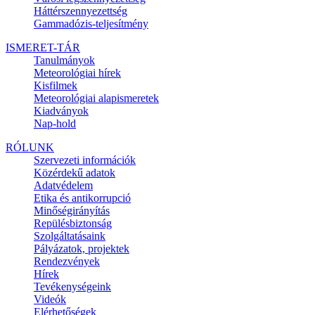
Háttérszennyezettség
Gammadózis-teljesítmény
ISMERET-TÁR
Tanulmányok
Meteorológiai hírek
Kisfilmek
Meteorológiai alapismeretek
Kiadványok
Nap-hold
RÓLUNK
Szervezeti információk
Közérdekű adatok
Adatvédelem
Etika és antikorrupció
Minőségirányítás
Repülésbiztonság
Szolgáltatásaink
Pályázatok, projektek
Rendezvények
Hírek
Tevékenységeink
Videók
Elérhetőségek