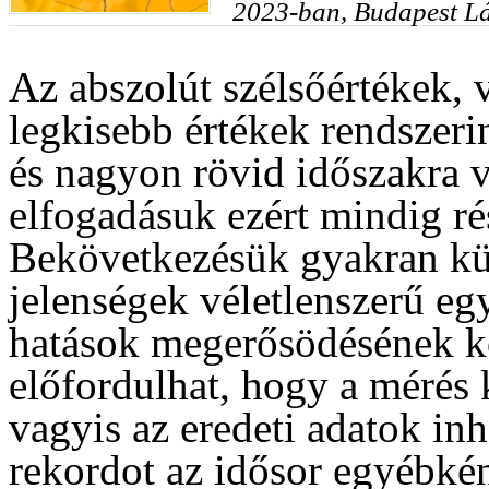
2023-ban, Budapest 
Az abszolút szélsőértékek, 
legkisebb értékek rendszerin
és nagyon rövid időszakra 
elfogadásuk ezért mindig rés
Bekövetkezésük gyakran kü
jelenségek véletlenszerű eg
hatások megerősödésének k
előfordulhat, hogy a mérés
vagyis az eredeti adatok in
rekordot az idősor egyébkén