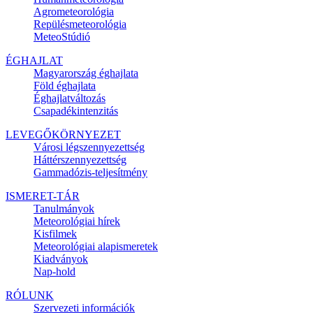
Agrometeorológia
Repülésmeteorológia
MeteoStúdió
ÉGHAJLAT
Magyarország éghajlata
Föld éghajlata
Éghajlatváltozás
Csapadékintenzitás
LEVEGŐKÖRNYEZET
Városi légszennyezettség
Háttérszennyezettség
Gammadózis-teljesítmény
ISMERET-TÁR
Tanulmányok
Meteorológiai hírek
Kisfilmek
Meteorológiai alapismeretek
Kiadványok
Nap-hold
RÓLUNK
Szervezeti információk