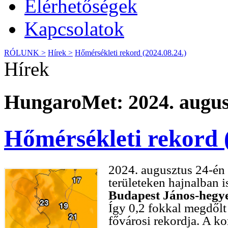
Elérhetőségek
Kapcsolatok
RÓLUNK >
Hírek >
Hőmérsékleti rekord (2024.08.24.)
Hírek
HungaroMet: 2024. augusz
Hőmérsékleti rekord 
2024. augusztus 24-én 
területeken hajnalban i
Budapest János-hegy
Így 0,2 fokkal megdől
fővárosi rekordja. A k