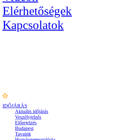
Elérhetőségek
Kapcsolatok
IDŐJÁRÁS
Aktuális
időjárás
Veszélyjelzés
Előrejelzés
Budapest
Tavaink
Humánmeteorológia