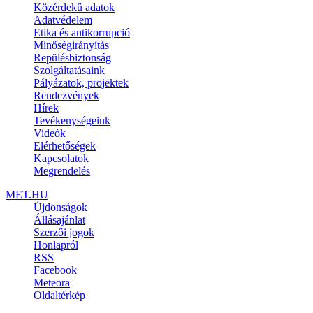
Közérdekű adatok
Adatvédelem
Etika és antikorrupció
Minőségirányítás
Repülésbiztonság
Szolgáltatásaink
Pályázatok, projektek
Rendezvények
Hírek
Tevékenységeink
Videók
Elérhetőségek
Kapcsolatok
Megrendelés
MET.HU
Újdonságok
Állásajánlat
Szerzői jogok
Honlapról
RSS
Facebook
Meteora
Oldaltérkép