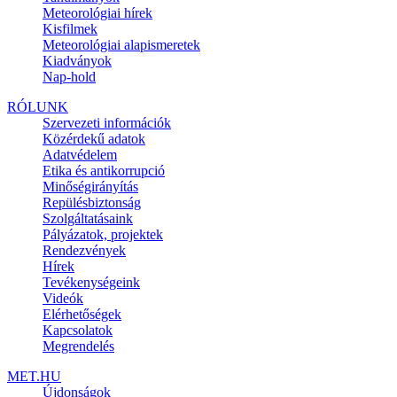
Meteorológiai hírek
Kisfilmek
Meteorológiai alapismeretek
Kiadványok
Nap-hold
RÓLUNK
Szervezeti információk
Közérdekű adatok
Adatvédelem
Etika és antikorrupció
Minőségirányítás
Repülésbiztonság
Szolgáltatásaink
Pályázatok, projektek
Rendezvények
Hírek
Tevékenységeink
Videók
Elérhetőségek
Kapcsolatok
Megrendelés
MET.HU
Újdonságok