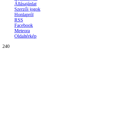
Állásajánlat
Szerzői jogok
Honlapról
RSS
Facebook
Meteora
Oldaltérkép
240