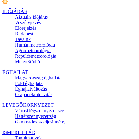
IDŐJÁRÁS
Aktuális
időjárás
Veszélyjelzés
Előrejelzés
Budapest
Tavaink
Humánmeteorológia
Agrometeorológia
Repülésmeteorológia
MeteoStúdió
ÉGHAJLAT
Magyarország éghajlata
Föld éghajlata
Éghajlatváltozás
Csapadékintenzitás
LEVEGŐKÖRNYEZET
Városi légszennyezettség
Háttérszennyezettség
Gammadózis-teljesítmény
ISMERET-TÁR
Tanulmányok