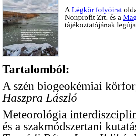
A
Légkör folyóirat
olda
Nonprofit Zrt. és a
Mag
tájékoztatójának legúj
Tartalomból:
A szén biogeokémiai körfor
Haszpra László
Meteorológia interdiszcipli
és a szakmódszertani kutatá