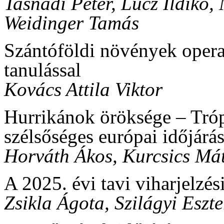
Tasnádi Péter, Lucz Ildikó,
Weidinger Tamás
Szántóföldi növények opera
tanulással
Kovács Attila Viktor
Hurrikánok öröksége – Tróp
szélsőséges európai időjárá
Horváth Ákos, Kurcsics Má
A 2025. évi tavi viharjelzés
Zsikla Ágota, Szilágyi Eszt