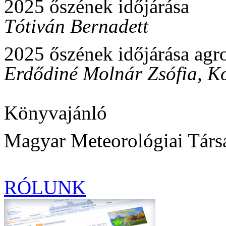
2025 őszének időjárása
Tótiván Bernadett
2025 őszének időjárása agr
Erdődiné Molnár Zsófia, Ko
Könyvajánló
Magyar Meteorológiai Társa
RÓLUNK