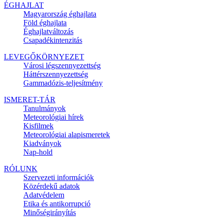
ÉGHAJLAT
Magyarország éghajlata
Föld éghajlata
Éghajlatváltozás
Csapadékintenzitás
LEVEGŐKÖRNYEZET
Városi légszennyezettség
Háttérszennyezettség
Gammadózis-teljesítmény
ISMERET-TÁR
Tanulmányok
Meteorológiai hírek
Kisfilmek
Meteorológiai alapismeretek
Kiadványok
Nap-hold
RÓLUNK
Szervezeti információk
Közérdekű adatok
Adatvédelem
Etika és antikorrupció
Minőségirányítás