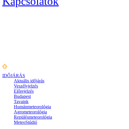
Kapcsolatok
IDŐJÁRÁS
Aktuális
időjárás
Veszélyjelzés
Előrejelzés
Budapest
Tavaink
Humánmeteorológia
Agrometeorológia
Repülésmeteorológia
MeteoStúdió