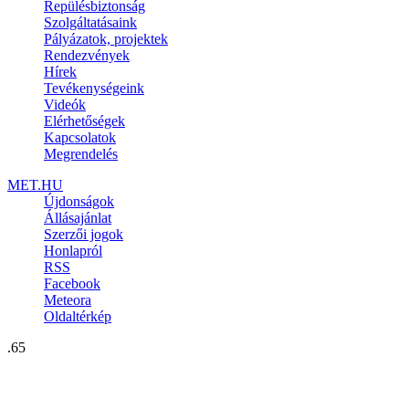
Repülésbiztonság
Szolgáltatásaink
Pályázatok, projektek
Rendezvények
Hírek
Tevékenységeink
Videók
Elérhetőségek
Kapcsolatok
Megrendelés
MET.HU
Újdonságok
Állásajánlat
Szerzői jogok
Honlapról
RSS
Facebook
Meteora
Oldaltérkép
.65