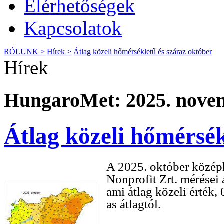
Elérhetőségek
Kapcsolatok
RÓLUNK >
Hírek >
Átlag közeli hőmérsékletű és száraz október
Hírek
HungaroMet: 2025. novem
Átlag közeli hőmérsék
A 2025. október közé
Nonprofit Zrt. mérései
ami átlag közeli érték,
as átlagtól.