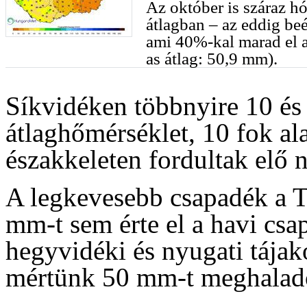
Az október is száraz h
átlagban – az eddig be
ami 40%-kal marad el 
as átlag: 50,9 mm).
Síkvidéken többnyire 10 és 
átlaghőmérséklet, 10 fok al
északkeleten fordultak elő 
A legkevesebb csapadék a Ti
mm-t sem érte el a havi cs
hegyvidéki és nyugati tájak
mértünk 50 mm-t meghaladó