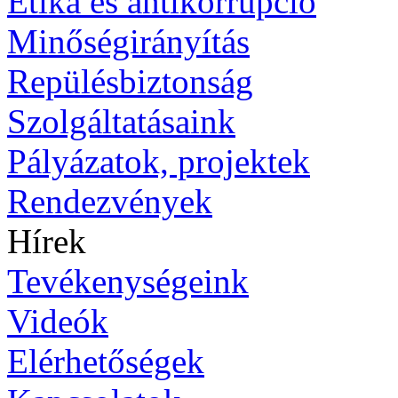
Etika és antikorrupció
Minőségirányítás
Repülésbiztonság
Szolgáltatásaink
Pályázatok, projektek
Rendezvények
Hírek
Tevékenységeink
Videók
Elérhetőségek