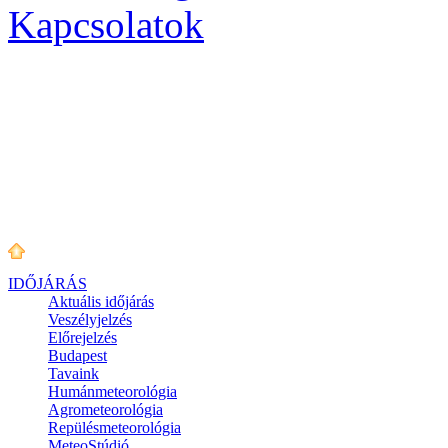
Kapcsolatok
IDŐJÁRÁS
Aktuális
időjárás
Veszélyjelzés
Előrejelzés
Budapest
Tavaink
Humánmeteorológia
Agrometeorológia
Repülésmeteorológia
MeteoStúdió