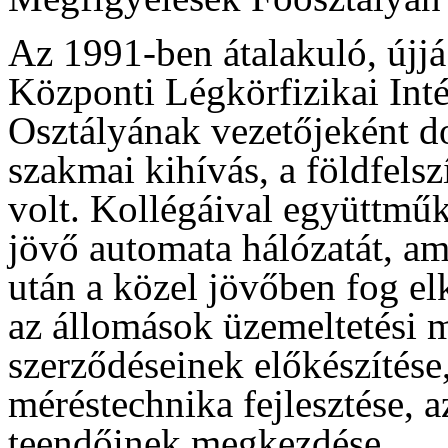
Az 1991-ben átalakuló, új
Központi Légkörfizikai Inté
Osztályának vezetőjeként d
szakmai kihívás, a földfels
volt. Kollégáival együttmű
jövő automata hálózatát, a
után a közel jövőben fog el
az állomások üzemeltetési 
szerződéseinek előkészítése
méréstechnika fejlesztése, a
teendőinek megkezdése.