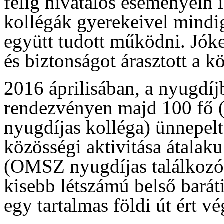
félig hivatalos eseményein i
kollégák gyerekeivel mindig
együtt tudott működni. Jók
és biztonságot árasztott a k
2016 áprilisában, a nyugdíj
rendezvényen majd 100 fő (vo
nyugdíjas kolléga) ünnepelte
közösségi aktivitása átalak
(OMSZ nyugdíjas találkozó) 
kisebb létszámú belső baráti
egy tartalmas földi út ért vé