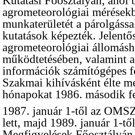
Kutatási Főosztályán, ahol b
agrometeorológiai mérésekb
munkaterületét a párolgássa
kutatások képezték. Jelentős
agrometeorológiai állomásh
működtetésében, valamint a
információk számítógépes f
Szakmai kihívásként élte me
hónapokat 1986. második f
1987. január 1-től az OMSZ
lett, majd 1989. január 1-t
Megfigyelések Főosztályán f