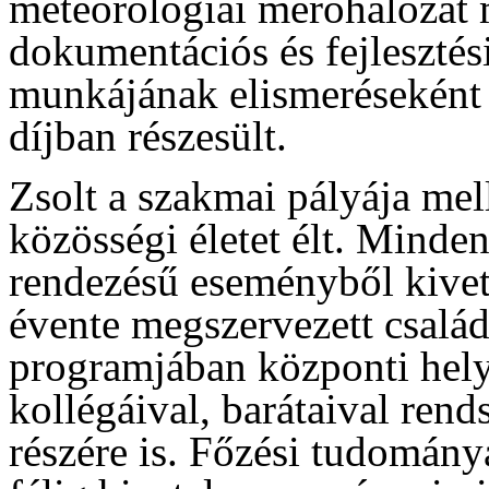
meteorológiai mérőhálózat 
dokumentációs és fejlesztés
munkájának elismerésekén
díjban részesült.
Zsolt a szakmai pályája mell
közösségi életet élt. Mind
rendezésű eseményből kivett
évente megszervezett csalá
programjában központi helye
kollégáival, barátaival rend
részére is. Főzési tudomán