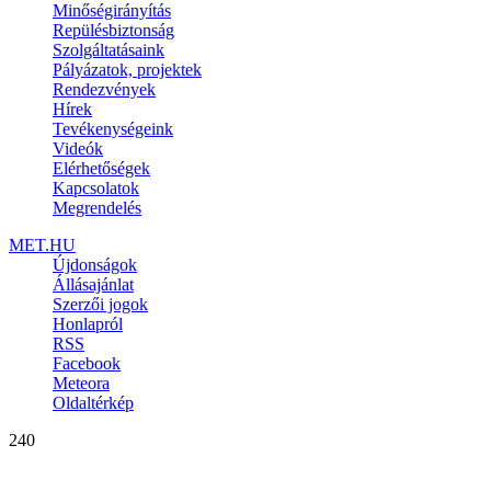
Minőségirányítás
Repülésbiztonság
Szolgáltatásaink
Pályázatok, projektek
Rendezvények
Hírek
Tevékenységeink
Videók
Elérhetőségek
Kapcsolatok
Megrendelés
MET.HU
Újdonságok
Állásajánlat
Szerzői jogok
Honlapról
RSS
Facebook
Meteora
Oldaltérkép
240