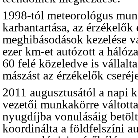
1998-tól meteorológus mun
karbantartása, az érzékelők 
meghibásodások kezelése vá
ezer km-et autózott a hálóza
60 felé közeledve is vállalt
mászást az érzékelők cseréj
2011 augusztusától a napi k
vezetői munkakörre váltotta
nyugdíjba vonulásáig betölt
koordinálta a földfelszíni