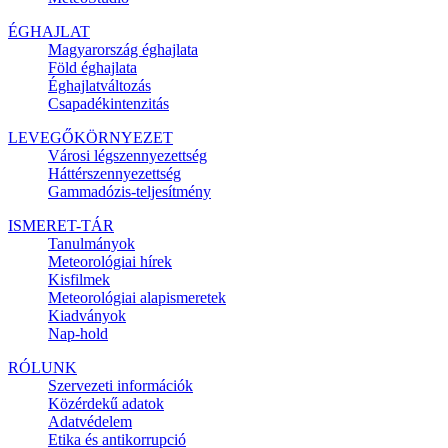
ÉGHAJLAT
Magyarország éghajlata
Föld éghajlata
Éghajlatváltozás
Csapadékintenzitás
LEVEGŐKÖRNYEZET
Városi légszennyezettség
Háttérszennyezettség
Gammadózis-teljesítmény
ISMERET-TÁR
Tanulmányok
Meteorológiai hírek
Kisfilmek
Meteorológiai alapismeretek
Kiadványok
Nap-hold
RÓLUNK
Szervezeti információk
Közérdekű adatok
Adatvédelem
Etika és antikorrupció