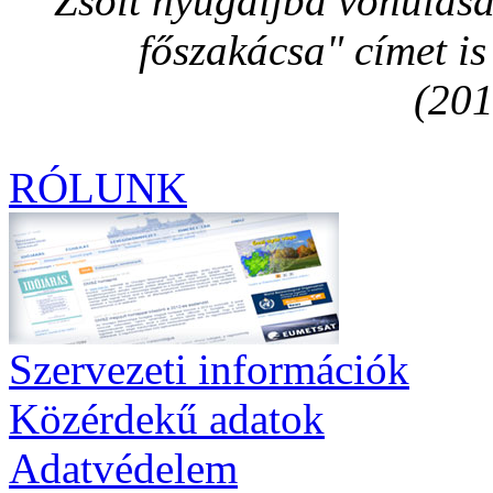
Zsolt nyugdíjba vonulás
főszakácsa" címet i
(201
RÓLUNK
Szervezeti információk
Közérdekű adatok
Adatvédelem