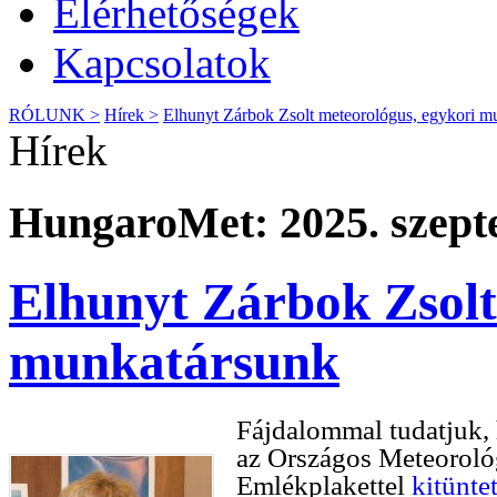
Elérhetőségek
Kapcsolatok
RÓLUNK >
Hírek >
Elhunyt Zárbok Zsolt meteorológus, egykori m
Hírek
HungaroMet: 2025. szept
Elhunyt Zárbok Zsolt
munkatársunk
Fájdalommal tudatjuk,
az Országos Meteorológ
Emlékplakettel
kitüntet