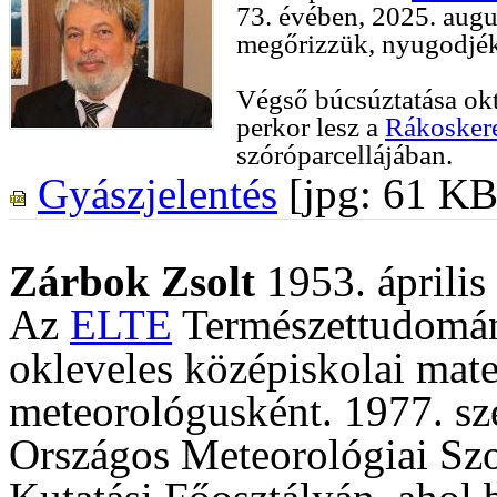
73. évében, 2025. augu
megőrizzük, nyugodjé
Végső búcsúztatása okt
perkor lesz a
Rákoskere
szóróparcellájában.
Gyászjelentés
[jpg: 61 KB
Zárbok Zsolt
1953. április
Az
ELTE
Természettudomán
okleveles középiskolai mate
meteorológusként. 1977. sz
Országos Meteorológiai Szo