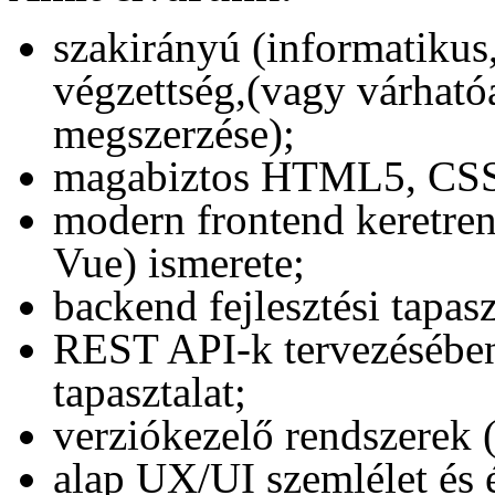
szakirányú (informatikus
végzettség,(vagy várható
megszerzése);
magabiztos HTML5, CSS3
modern frontend keretren
Vue) ismerete;
backend fejlesztési tapas
REST API-k tervezésében 
tapasztalat;
verziókezelő rendszerek (
alap UX/UI szemlélet és 