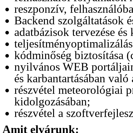
reszponzív, felhasználóba
Backend szolgáltatások és
adatbázisok tervezése és 
teljesítményoptimalizálás
kódminőség biztosítása (c
nyilvános WEB portáljain
és karbantartásában való 
részvétel meteorológiai p
kidolgozásában;
részvétel a szoftverfejle
Amit elvárunk: