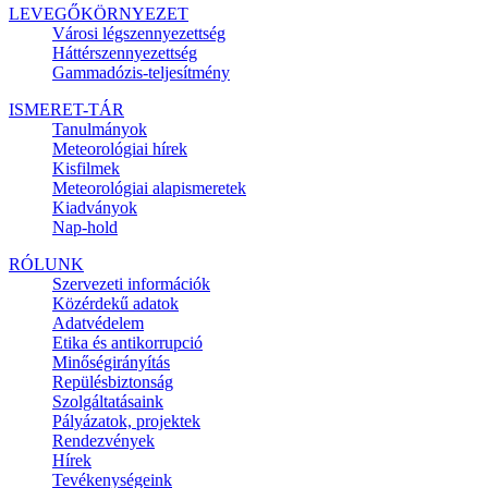
LEVEGŐKÖRNYEZET
Városi légszennyezettség
Háttérszennyezettség
Gammadózis-teljesítmény
ISMERET-TÁR
Tanulmányok
Meteorológiai hírek
Kisfilmek
Meteorológiai alapismeretek
Kiadványok
Nap-hold
RÓLUNK
Szervezeti információk
Közérdekű adatok
Adatvédelem
Etika és antikorrupció
Minőségirányítás
Repülésbiztonság
Szolgáltatásaink
Pályázatok, projektek
Rendezvények
Hírek
Tevékenységeink