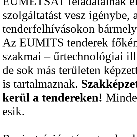
EUMETSAT feladatainak el
szolgáltatást vesz igénybe,
tenderfelhívásokon bármely 
Az EUMITS tenderek főként 
szakmai – űrtechnológiai il
de sok más területen képzet
is tartalmaznak.
Szakképzet
kerül a tendereken!
Minden
esik.