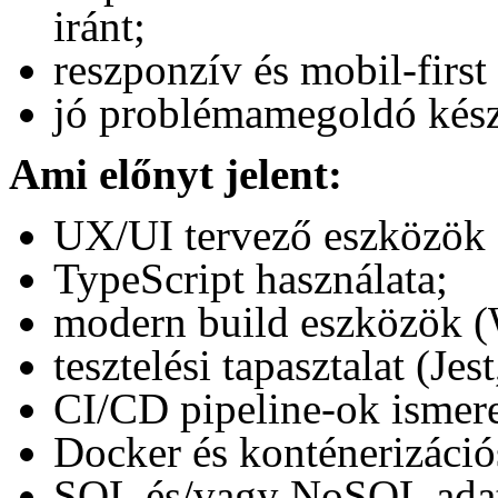
iránt;
reszponzív és mobil-first 
jó problémamegoldó kész
Ami előnyt jelent:
UX/UI tervező eszközök 
TypeScript használata;
modern build eszközök (
tesztelési tapasztalat (Jes
CI/CD pipeline-ok ismere
Docker és konténerizációs
SQL és/vagy NoSQL adatb