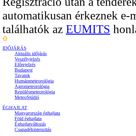
Regisztráció után a tenderek
automatikusan érkeznek e-m
találhatók az
EUMITS
honl
IDŐJÁRÁS
Aktuális
időjárás
Veszélyjelzés
Előrejelzés
Budapest
Tavaink
Humánmeteorológia
Agrometeorológia
Repülésmeteorológia
MeteoStúdió
ÉGHAJLAT
Magyarország éghajlata
Föld éghajlata
Éghajlatváltozás
Csapadékintenzitás