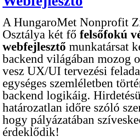
Webfejlesztő
A HungaroMet Nonprofit Zr
Osztálya két fő
felsőfokú v
webfejlesztő
munkatársat ke
backend világában mozog ot
vesz UX/UI tervezési felada
egységes szemléletben törté
backend logikáig. Hirdetés
határozatlan időre szóló sze
hogy pályázatában szívesked
érdeklődik!