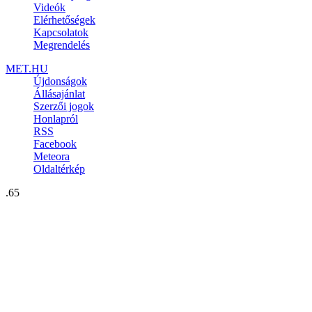
Videók
Elérhetőségek
Kapcsolatok
Megrendelés
MET.HU
Újdonságok
Állásajánlat
Szerzői jogok
Honlapról
RSS
Facebook
Meteora
Oldaltérkép
.65