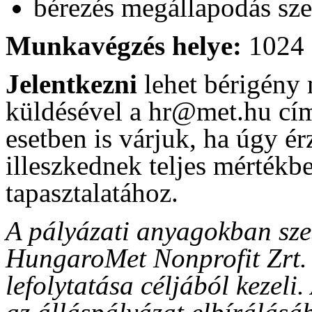
bérezés megállapodás sze
Munkavégzés helye:
1024 
Jelentkezni
lehet bérigény 
küldésével a hr@met.hu cím
esetben is várjuk, ha úgy ér
illeszkednek teljes mértékb
tapasztalatához.
A pályázati anyagokban sze
HungaroMet Nonprofit Zrt. k
lefolytatása céljából kezeli