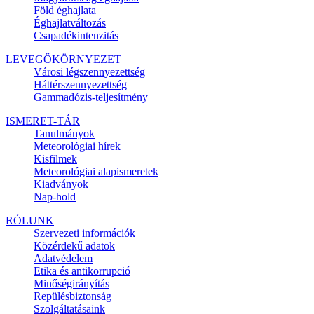
Föld éghajlata
Éghajlatváltozás
Csapadékintenzitás
LEVEGŐKÖRNYEZET
Városi légszennyezettség
Háttérszennyezettség
Gammadózis-teljesítmény
ISMERET-TÁR
Tanulmányok
Meteorológiai hírek
Kisfilmek
Meteorológiai alapismeretek
Kiadványok
Nap-hold
RÓLUNK
Szervezeti információk
Közérdekű adatok
Adatvédelem
Etika és antikorrupció
Minőségirányítás
Repülésbiztonság
Szolgáltatásaink