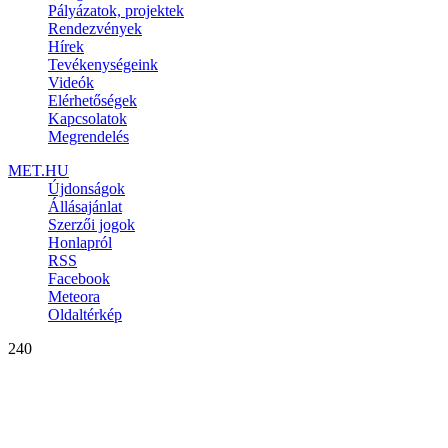
Pályázatok, projektek
Rendezvények
Hírek
Tevékenységeink
Videók
Elérhetőségek
Kapcsolatok
Megrendelés
MET.HU
Újdonságok
Állásajánlat
Szerzői jogok
Honlapról
RSS
Facebook
Meteora
Oldaltérkép
240