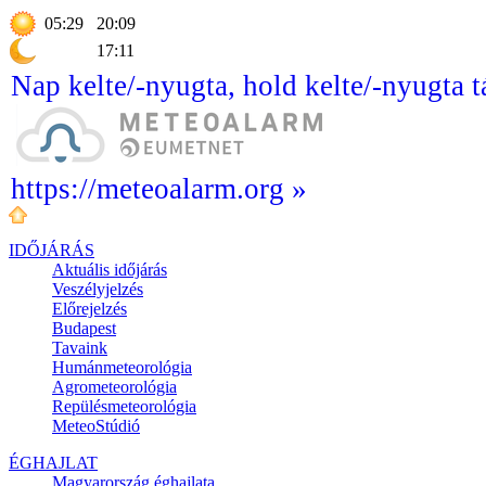
05:29
20:09
17:11
Nap kelte/-nyugta, hold kelte/-nyugta t
https://meteoalarm.org »
IDŐJÁRÁS
Aktuális
időjárás
Veszélyjelzés
Előrejelzés
Budapest
Tavaink
Humánmeteorológia
Agrometeorológia
Repülésmeteorológia
MeteoStúdió
ÉGHAJLAT
Magyarország éghajlata