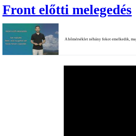
Front előtti melegedés
A hőmérséklet néhány fokot emelkedik, majd