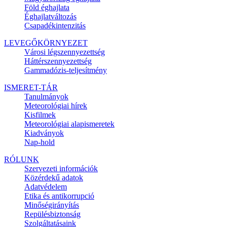
Föld éghajlata
Éghajlatváltozás
Csapadékintenzitás
LEVEGŐKÖRNYEZET
Városi légszennyezettség
Háttérszennyezettség
Gammadózis-teljesítmény
ISMERET-TÁR
Tanulmányok
Meteorológiai hírek
Kisfilmek
Meteorológiai alapismeretek
Kiadványok
Nap-hold
RÓLUNK
Szervezeti információk
Közérdekű adatok
Adatvédelem
Etika és antikorrupció
Minőségirányítás
Repülésbiztonság
Szolgáltatásaink