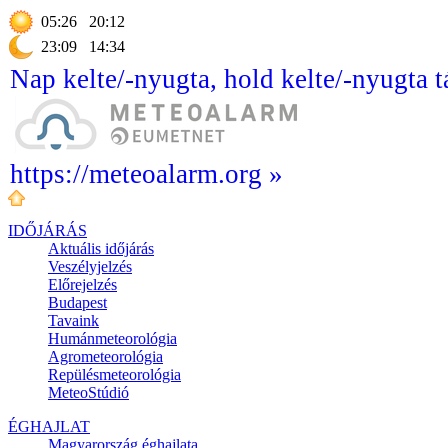
05:26
20:12
23:09
14:34
Nap kelte/-nyugta, hold kelte/-nyugta t
https://meteoalarm.org »
IDŐJÁRÁS
Aktuális
időjárás
Veszélyjelzés
Előrejelzés
Budapest
Tavaink
Humánmeteorológia
Agrometeorológia
Repülésmeteorológia
MeteoStúdió
ÉGHAJLAT
Magyarország éghajlata