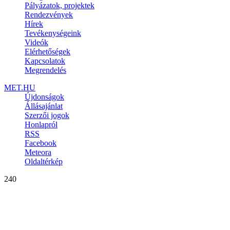
Pályázatok, projektek
Rendezvények
Hírek
Tevékenységeink
Videók
Elérhetőségek
Kapcsolatok
Megrendelés
MET.HU
Újdonságok
Állásajánlat
Szerzői jogok
Honlapról
RSS
Facebook
Meteora
Oldaltérkép
240