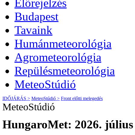
Előrejelzés
Budapest
Tavaink
Humánmeteorológia
Agrometeorológia
Repülésmeteorológia
MeteoStúdió
IDŐJÁRÁS >
MeteoStúdió >
Front előtti melegedés
MeteoStúdió
HungaroMet: 2026. július 