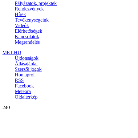
Pályázatok, projektek
Rendezvények
Hírek
Tevékenységeink
Videók
Elérhetőségek
Kapcsolatok
Megrendelés
MET.HU
Újdonságok
Állásajánlat
Szerzői jogok
Honlapról
RSS
Facebook
Meteora
Oldaltérkép
240