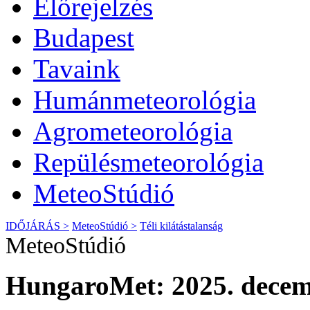
Előrejelzés
Budapest
Tavaink
Humánmeteorológia
Agrometeorológia
Repülésmeteorológia
MeteoStúdió
IDŐJÁRÁS >
MeteoStúdió >
Téli kilátástalanság
MeteoStúdió
HungaroMet: 2025. decem