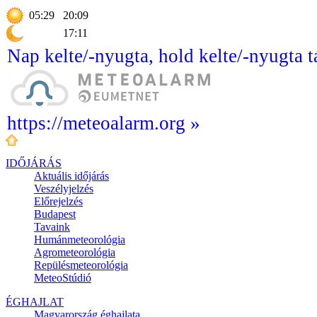
05:29
20:09
17:11
Nap kelte/-nyugta, hold kelte/-nyugta t
https://meteoalarm.org »
IDŐJÁRÁS
Aktuális
időjárás
Veszélyjelzés
Előrejelzés
Budapest
Tavaink
Humánmeteorológia
Agrometeorológia
Repülésmeteorológia
MeteoStúdió
ÉGHAJLAT
Magyarország éghajlata