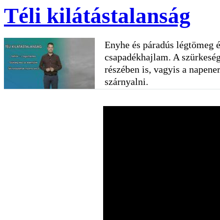
Téli kilátástalanság
Enyhe és páradús légtömeg ér
csapadékhajlam. A szürkeség
részében is, vagyis a napene
szárnyalni.