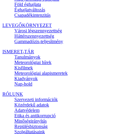
Föld éghajlata
Éghajlatváltozás
Csapadékintenzitás
LEVEGŐKÖRNYEZET
Városi légszennyezettség
Háttérszennyezettség
Gammadózis-teljesítmény
ISMERET-TÁR
Tanulmányok
Meteorológiai hírek
Kisfilmek
Meteorológiai alapismeretek
Kiadványok
Nap-hold
RÓLUNK
Szervezeti információk
Közérdekű adatok
Adatvédelem
Etika és antikorrupció
Minőségirányítás
Repülésbiztonság
Szolgáltatásaink