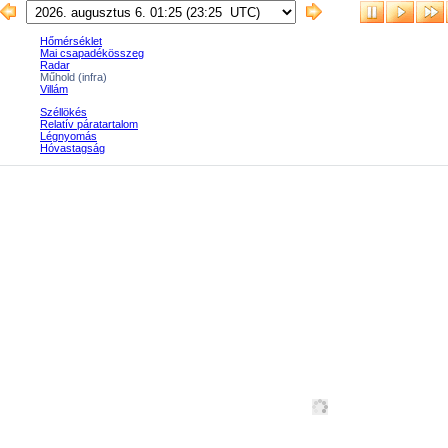
Hőmérséklet
Mai csapadékösszeg
Radar
Műhold (infra)
Villám
Széllökés
Relatív páratartalom
Légnyomás
Hóvastagság