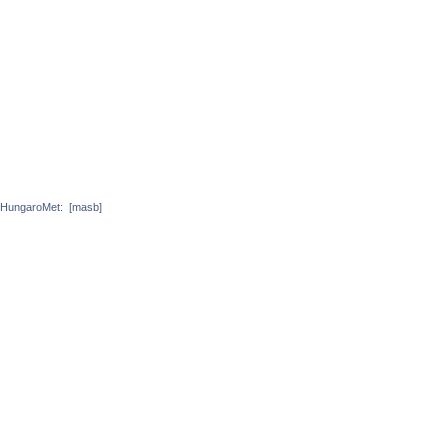
HungaroMet:
[masb]