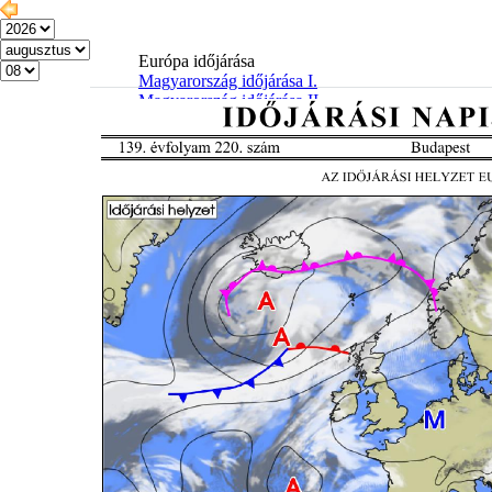
Európa időjárása
Magyarország időjárása I.
Magyarország időjárása II.
Elmúlt 24 óra adatai