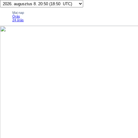
Mai nap
Órás
24 órás