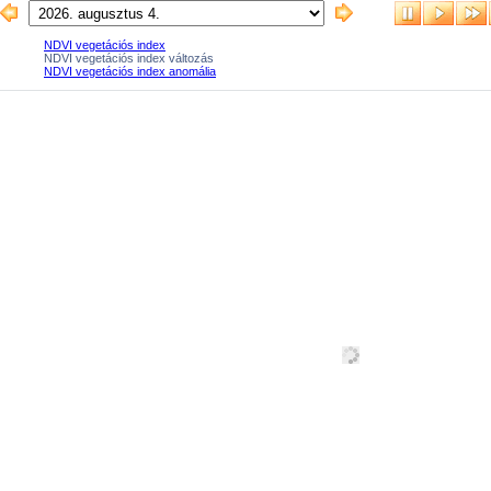
NDVI vegetációs index
NDVI vegetációs index változás
NDVI vegetációs index anomália