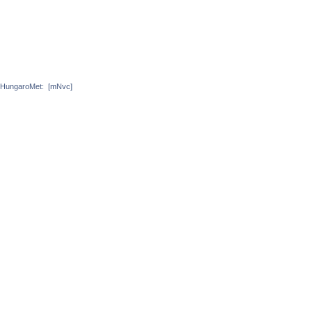
HungaroMet:
[mNvc]