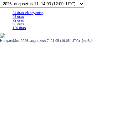
24 óras vízegyenleg
48 óras
72 óras
96 óras
120 óras
HungaroMet: 2026. augusztus 7. 21:05 (19:05 UTC) [meBe]