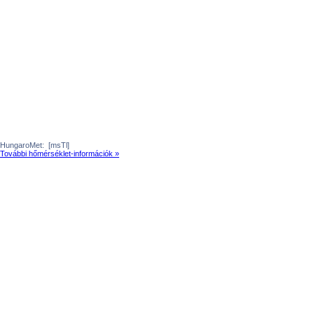
HungaroMet:
[msTl]
További hőmérséklet-információk »