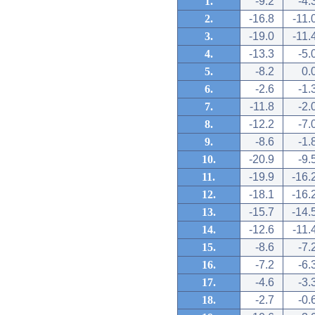
1.
-9.2
-4.
2.
-16.8
-11.
3.
-19.0
-11.
4.
-13.3
-5.
5.
-8.2
0.
6.
-2.6
-1.
7.
-11.8
-2.
8.
-12.2
-7.
9.
-8.6
-1.
10.
-20.9
-9.
11.
-19.9
-16.
12.
-18.1
-16.
13.
-15.7
-14.
14.
-12.6
-11.
15.
-8.6
-7.
16.
-7.2
-6.
17.
-4.6
-3.
18.
-2.7
-0.