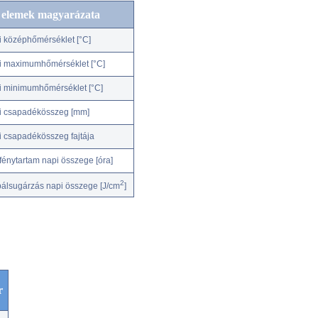
c elemek magyarázata
i középhőmérséklet [°C]
i maximumhőmérséklet [°C]
i minimumhőmérséklet [°C]
i csapadékösszeg [mm]
i csapadékösszeg fajtája
fénytartam napi összege [óra]
2
bálsugárzás napi összege [J/cm
]
r