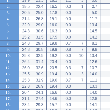
1.
19.9
23.5
18.1
1.1
3
0.0
2.
19.5
22.4
16.5
0.0
1
0.7
3.
20.5
25.0
17.8
0.0
5.0
4.
21.4
26.8
15.1
0.0
11.7
5.
22.9
29.0
16.0
0.0
13.4
6.
24.3
30.6
16.3
0.0
14.5
7.
25.2
31.5
17.5
0.0
14.2
8.
24.8
29.7
19.8
0.7
7
8.1
9.
24.8
30.8
19.9
0.8
7
9.8
10.
25.8
32.5
19.2
0.0
10
13.4
11.
26.4
31.4
20.4
0.0
12.6
12.
26.0
32.6
20.5
0.3
7
10.7
13.
25.5
30.9
19.4
0.0
3
14.0
14.
25.3
31.9
19.6
8.7
7
11.1
15.
22.8
26.9
19.4
0.0
13.3
16.
20.4
24.1
16.6
0.0
14.0
17.
21.1
27.4
14.6
0.0
12.8
18.
23.4
29.3
15.7
0.0
14.1