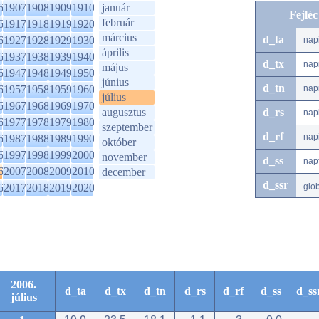
6
1907
1908
1909
1910
január
Fejlé
február
6
1917
1918
1919
1920
március
d_ta
6
1927
1928
1929
1930
nap
április
6
1937
1938
1939
1940
d_tx
nap
május
6
1947
1948
1949
1950
június
d_tn
6
1957
1958
1959
1960
nap
július
6
1967
1968
1969
1970
augusztus
d_rs
nap
6
1977
1978
1979
1980
szeptember
d_rf
nap
6
1987
1988
1989
1990
október
6
1997
1998
1999
2000
november
d_ss
nap
6
2007
2008
2009
2010
december
d_ssr
6
2017
2018
2019
2020
glo
2006.
d_ta
d_tx
d_tn
d_rs
d_rf
d_ss
d_ss
július