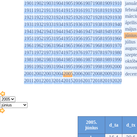
1901
1902
1903
1904
1905
1906
1907
1908
1909
1910
január
februá
1911
1912
1913
1914
1915
1916
1917
1918
1919
1920
márci
1921
1922
1923
1924
1925
1926
1927
1928
1929
1930
április
1931
1932
1933
1934
1935
1936
1937
1938
1939
1940
május
1941
1942
1943
1944
1945
1946
1947
1948
1949
1950
június
1951
1952
1953
1954
1955
1956
1957
1958
1959
1960
július
1961
1962
1963
1964
1965
1966
1967
1968
1969
1970
augus
1971
1972
1973
1974
1975
1976
1977
1978
1979
1980
szept
1981
1982
1983
1984
1985
1986
1987
1988
1989
1990
októb
1991
1992
1993
1994
1995
1996
1997
1998
1999
2000
novem
2001
2002
2003
2004
2005
2006
2007
2008
2009
2010
decem
2011
2012
2013
2014
2015
2016
2017
2018
2019
2020
2005.
d_ta
d_tx
június