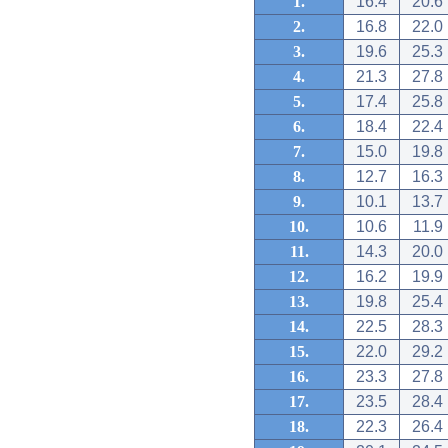
1.
16.4
20.6
2.
16.8
22.0
3.
19.6
25.3
4.
21.3
27.8
5.
17.4
25.8
6.
18.4
22.4
7.
15.0
19.8
8.
12.7
16.3
9.
10.1
13.7
10.
10.6
11.9
11.
14.3
20.0
12.
16.2
19.9
13.
19.8
25.4
14.
22.5
28.3
15.
22.0
29.2
16.
23.3
27.8
17.
23.5
28.4
18.
22.3
26.4