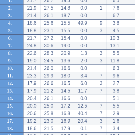
1.
21.7
26.7
19.3
0.0
6.5
2.
21.9
27.5
14.8
0.0
1
7.6
3.
21.4
26.1
18.7
0.0
6.7
4.
18.6
25.6
15.5
49.9
9
3.8
5.
18.8
23.1
15.5
0.0
3
4.5
6.
21.7
27.2
15.4
0.0
10.3
7.
24.8
30.6
19.0
0.0
13.1
8.
22.6
28.3
20.9
1.3
3
5.5
9.
19.0
24.5
13.6
2.0
3
11.8
10.
21.4
26.0
16.6
0.0
6.3
11.
23.3
29.9
18.0
3.4
7
9.6
12.
17.9
26.6
16.5
6.0
3
2.7
13.
17.9
21.2
14.5
11.7
7
3.8
14.
20.4
26.1
16.6
0.0
5.1
15.
20.0
25.0
17.2
12.5
7
5.5
16.
20.6
25.8
16.8
40.4
7
2.9
17.
19.2
23.0
16.9
20.4
3
1.6
18.
18.6
21.5
17.9
0.1
7
3.4