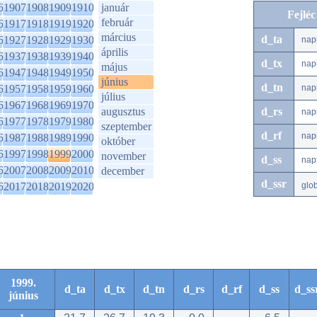
6
1907
1908
1909
1910
január
Fejlé
február
6
1917
1918
1919
1920
március
d_ta
6
1927
1928
1929
1930
nap
április
6
1937
1938
1939
1940
d_tx
nap
május
6
1947
1948
1949
1950
június
d_tn
6
1957
1958
1959
1960
nap
július
6
1967
1968
1969
1970
augusztus
d_rs
nap
6
1977
1978
1979
1980
szeptember
d_rf
nap
6
1987
1988
1989
1990
október
6
1997
1998
1999
2000
november
d_ss
nap
6
2007
2008
2009
2010
december
d_ssr
6
2017
2018
2019
2020
glo
1999.
d_ta
d_tx
d_tn
d_rs
d_rf
d_ss
d_ss
június