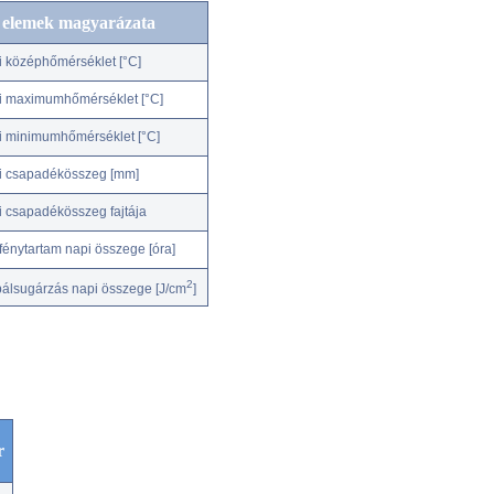
c elemek magyarázata
i középhőmérséklet [°C]
i maximumhőmérséklet [°C]
i minimumhőmérséklet [°C]
i csapadékösszeg [mm]
i csapadékösszeg fajtája
fénytartam napi összege [óra]
2
bálsugárzás napi összege [J/cm
]
r