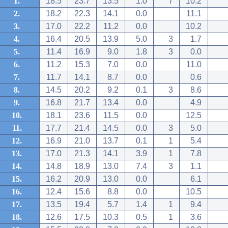
1.
18.5
23.7
13.5
1.0
7
10.2
2.
18.2
22.3
14.1
0.0
11.1
3.
17.0
22.2
11.2
0.0
10.2
4.
16.4
20.5
13.9
5.0
3
1.7
5.
11.4
16.9
9.0
1.8
3
0.0
6.
11.2
15.3
7.0
0.0
11.0
7.
11.7
14.1
8.7
0.0
0.6
8.
14.5
20.2
9.2
0.1
3
8.6
9.
16.8
21.7
13.4
0.0
4.9
10.
18.1
23.6
11.5
0.0
12.5
11.
17.7
21.4
14.5
0.0
3
5.0
12.
16.9
21.0
13.7
0.1
1
5.4
13.
17.0
21.3
14.1
3.9
1
7.8
14.
14.8
18.9
13.0
7.4
3
1.1
15.
16.2
20.9
13.0
0.0
6.1
16.
12.4
15.6
8.8
0.0
10.5
17.
13.5
19.4
5.7
1.4
1
9.4
18.
12.6
17.5
10.3
0.5
1
3.6