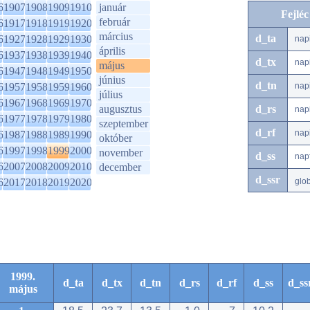
6
1907
1908
1909
1910
január
Fejlé
február
6
1917
1918
1919
1920
március
d_ta
6
1927
1928
1929
1930
nap
április
6
1937
1938
1939
1940
d_tx
nap
május
6
1947
1948
1949
1950
június
d_tn
6
1957
1958
1959
1960
nap
július
6
1967
1968
1969
1970
augusztus
d_rs
nap
6
1977
1978
1979
1980
szeptember
d_rf
nap
6
1987
1988
1989
1990
október
6
1997
1998
1999
2000
november
d_ss
nap
6
2007
2008
2009
2010
december
d_ssr
6
2017
2018
2019
2020
glo
1999.
d_ta
d_tx
d_tn
d_rs
d_rf
d_ss
d_ss
május