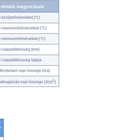
c elemek magyarázata
i középhőmérséklet [°C]
i maximumhőmérséklet [°C]
i minimumhőmérséklet [°C]
i csapadékösszeg [mm]
i csapadékösszeg fajtája
fénytartam napi összege [óra]
2
bálsugárzás napi összege [J/cm
]
r