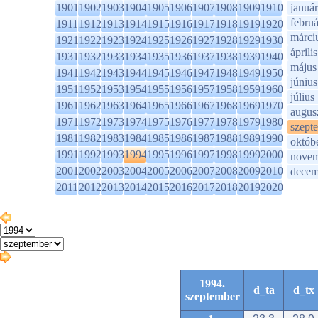
1901
1902
1903
1904
1905
1906
1907
1908
1909
1910
január
februá
1911
1912
1913
1914
1915
1916
1917
1918
1919
1920
márci
1921
1922
1923
1924
1925
1926
1927
1928
1929
1930
április
1931
1932
1933
1934
1935
1936
1937
1938
1939
1940
május
1941
1942
1943
1944
1945
1946
1947
1948
1949
1950
június
1951
1952
1953
1954
1955
1956
1957
1958
1959
1960
július
1961
1962
1963
1964
1965
1966
1967
1968
1969
1970
augus
1971
1972
1973
1974
1975
1976
1977
1978
1979
1980
szept
1981
1982
1983
1984
1985
1986
1987
1988
1989
1990
októb
1991
1992
1993
1994
1995
1996
1997
1998
1999
2000
novem
2001
2002
2003
2004
2005
2006
2007
2008
2009
2010
decem
2011
2012
2013
2014
2015
2016
2017
2018
2019
2020
1994.
d_ta
d_tx
szeptember