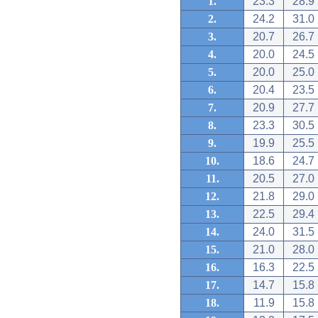
1.
23.3
28.9
2.
24.2
31.0
3.
20.7
26.7
4.
20.0
24.5
5.
20.0
25.0
6.
20.4
23.5
7.
20.9
27.7
8.
23.3
30.5
9.
19.9
25.5
10.
18.6
24.7
11.
20.5
27.0
12.
21.8
29.0
13.
22.5
29.4
14.
24.0
31.5
15.
21.0
28.0
16.
16.3
22.5
17.
14.7
15.8
18.
11.9
15.8