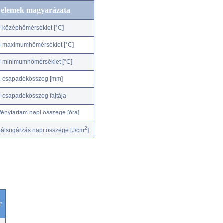
c elemek magyarázata
i középhőmérséklet [°C]
i maximumhőmérséklet [°C]
i minimumhőmérséklet [°C]
i csapadékösszeg [mm]
i csapadékösszeg fajtája
fénytartam napi összege [óra]
2
bálsugárzás napi összege [J/cm
]
r