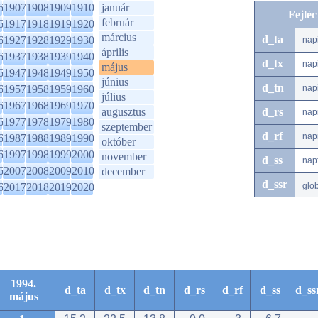
6
1907
1908
1909
1910
január
Fejlé
február
6
1917
1918
1919
1920
március
d_ta
6
1927
1928
1929
1930
nap
április
6
1937
1938
1939
1940
d_tx
nap
május
6
1947
1948
1949
1950
június
d_tn
6
1957
1958
1959
1960
nap
július
6
1967
1968
1969
1970
augusztus
d_rs
nap
6
1977
1978
1979
1980
szeptember
d_rf
nap
6
1987
1988
1989
1990
október
6
1997
1998
1999
2000
november
d_ss
nap
6
2007
2008
2009
2010
december
d_ssr
6
2017
2018
2019
2020
glo
1994.
d_ta
d_tx
d_tn
d_rs
d_rf
d_ss
d_ss
május