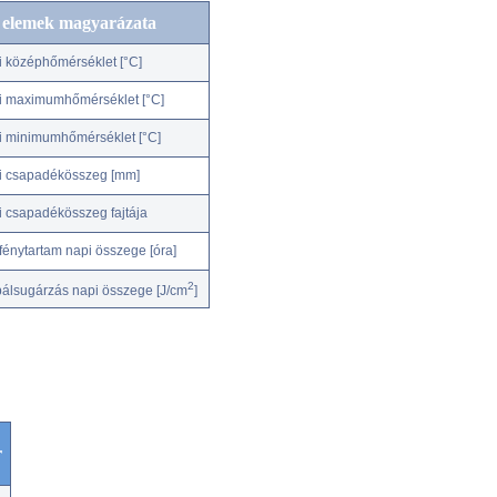
c elemek magyarázata
i középhőmérséklet [°C]
i maximumhőmérséklet [°C]
i minimumhőmérséklet [°C]
i csapadékösszeg [mm]
i csapadékösszeg fajtája
fénytartam napi összege [óra]
2
bálsugárzás napi összege [J/cm
]
r