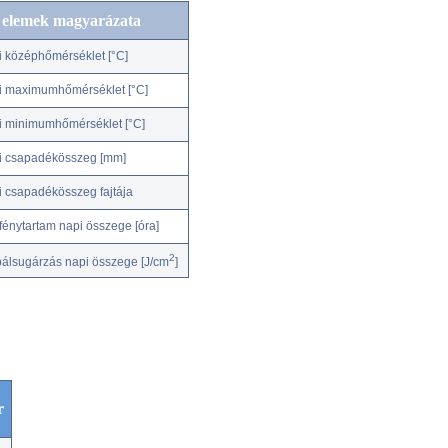
c elemek magyarázata
i középhőmérséklet [°C]
i maximumhőmérséklet [°C]
i minimumhőmérséklet [°C]
i csapadékösszeg [mm]
i csapadékösszeg fajtája
fénytartam napi összege [óra]
2
bálsugárzás napi összege [J/cm
]
r