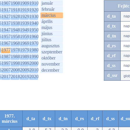
6
1907
1908
1909
1910
január
Fejlé
február
6
1917
1918
1919
1920
március
d_ta
6
1927
1928
1929
1930
nap
április
6
1937
1938
1939
1940
d_tx
nap
május
6
1947
1948
1949
1950
június
d_tn
6
1957
1958
1959
1960
nap
július
6
1967
1968
1969
1970
augusztus
d_rs
nap
6
1977
1978
1979
1980
szeptember
d_rf
nap
6
1987
1988
1989
1990
október
6
1997
1998
1999
2000
november
d_ss
nap
6
2007
2008
2009
2010
december
d_ssr
6
2017
2018
2019
2020
glo
1977.
d_ta
d_tx
d_tn
d_rs
d_rf
d_ss
d_ss
március