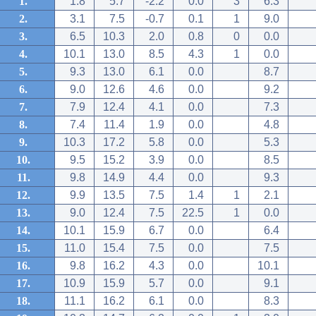
1.
1.8
5.7
-2.2
0.0
3
6.3
2.
3.1
7.5
-0.7
0.1
1
9.0
3.
6.5
10.3
2.0
0.8
0
0.0
4.
10.1
13.0
8.5
4.3
1
0.0
5.
9.3
13.0
6.1
0.0
8.7
6.
9.0
12.6
4.6
0.0
9.2
7.
7.9
12.4
4.1
0.0
7.3
8.
7.4
11.4
1.9
0.0
4.8
9.
10.3
17.2
5.8
0.0
5.3
10.
9.5
15.2
3.9
0.0
8.5
11.
9.8
14.9
4.4
0.0
9.3
12.
9.9
13.5
7.5
1.4
1
2.1
13.
9.0
12.4
7.5
22.5
1
0.0
14.
10.1
15.9
6.7
0.0
6.4
15.
11.0
15.4
7.5
0.0
7.5
16.
9.8
16.2
4.3
0.0
10.1
17.
10.9
15.9
5.7
0.0
9.1
18.
11.1
16.2
6.1
0.0
8.3