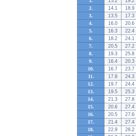
1.
15.2
19.2
2.
14.1
18.9
3.
13.5
17.3
4.
16.0
20.6
5.
16.3
22.4
6.
18.2
24.1
7.
20.5
27.2
8.
19.3
25.8
9.
16.4
20.3
10.
16.7
23.7
11.
17.8
24.3
12.
19.7
24.4
13.
19.5
25.3
14.
21.3
27.8
15.
20.6
27.4
16.
20.5
27.6
17.
21.4
27.4
18.
22.9
28.2