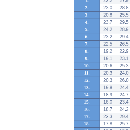
1.
22.2
27.9
2.
23.0
28.8
3.
20.8
25.5
4.
23.7
29.5
5.
24.2
28.9
6.
23.2
29.4
7.
22.5
26.5
8.
19.2
22.9
9.
19.1
23.1
10.
20.6
25.3
11.
20.3
24.0
12.
20.3
26.0
13.
19.8
24.4
14.
18.9
24.7
15.
18.0
23.4
16.
18.7
24.2
17.
22.3
29.4
18.
17.8
25.7