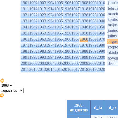
1901
1902
1903
1904
1905
1906
1907
1908
1909
1910
január
februá
1911
1912
1913
1914
1915
1916
1917
1918
1919
1920
márci
1921
1922
1923
1924
1925
1926
1927
1928
1929
1930
április
1931
1932
1933
1934
1935
1936
1937
1938
1939
1940
május
1941
1942
1943
1944
1945
1946
1947
1948
1949
1950
június
1951
1952
1953
1954
1955
1956
1957
1958
1959
1960
július
1961
1962
1963
1964
1965
1966
1967
1968
1969
1970
augus
1971
1972
1973
1974
1975
1976
1977
1978
1979
1980
szept
1981
1982
1983
1984
1985
1986
1987
1988
1989
1990
októb
1991
1992
1993
1994
1995
1996
1997
1998
1999
2000
novem
2001
2002
2003
2004
2005
2006
2007
2008
2009
2010
decem
2011
2012
2013
2014
2015
2016
2017
2018
2019
2020
1968.
d_ta
d_tx
augusztus