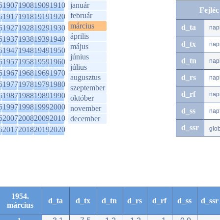
6
1907
1908
1909
1910
január
Fejlé
február
6
1917
1918
1919
1920
március
d_ta
6
1927
1928
1929
1930
nap
április
6
1937
1938
1939
1940
d_tx
nap
május
6
1947
1948
1949
1950
június
d_tn
6
1957
1958
1959
1960
nap
július
6
1967
1968
1969
1970
augusztus
d_rs
nap
6
1977
1978
1979
1980
szeptember
d_rf
nap
6
1987
1988
1989
1990
október
6
1997
1998
1999
2000
november
d_ss
nap
6
2007
2008
2009
2010
december
d_ssr
6
2017
2018
2019
2020
glo
1954.
d_ta
d_tx
d_tn
d_rs
d_rf
d_ss
d_ssr
március