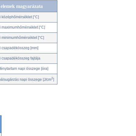
c elemek magyarázata
i középhőmérséklet [°C]
i maximumhőmérséklet [°C]
i minimumhőmérséklet [°C]
i csapadékösszeg [mm]
i csapadékösszeg fajtája
fénytartam napi összege [óra]
2
bálsugárzás napi összege [J/cm
]