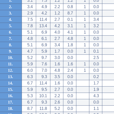
1.
3.1
7.5
1.2
1.2
1
0.0
2.
3.4
4.9
2.2
0.8
1
0.0
3.
2.9
4.2
1.2
8.7
1
0.0
4.
7.5
11.4
2.7
0.1
1
3.4
5.
7.8
13.4
4.2
3.1
1
3.2
6.
5.1
6.9
4.0
4.1
1
0.0
7.
4.8
6.1
2.7
4.8
1
0.0
8.
5.1
6.9
3.4
1.8
1
0.0
9.
4.7
5.9
1.7
0.0
1
0.1
10.
5.2
9.7
3.0
0.0
2.5
11.
5.9
7.6
1.6
1.6
1
0.0
12.
6.0
7.0
4.8
2.4
1
0.0
13.
6.3
9.3
3.5
0.0
0.2
14.
6.7
11.4
1.6
0.0
1.7
15.
5.9
9.5
2.7
0.0
1.9
16.
5.3
10.1
2.2
0.0
4.3
17.
6.7
9.3
2.6
0.0
0.0
18.
8.7
11.8
5.2
0.0
1.1