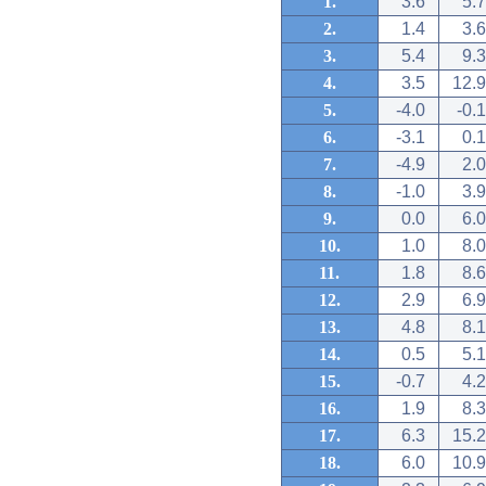
1.
3.6
5.7
2.
1.4
3.6
3.
5.4
9.3
4.
3.5
12.9
5.
-4.0
-0.1
6.
-3.1
0.1
7.
-4.9
2.0
8.
-1.0
3.9
9.
0.0
6.0
10.
1.0
8.0
11.
1.8
8.6
12.
2.9
6.9
13.
4.8
8.1
14.
0.5
5.1
15.
-0.7
4.2
16.
1.9
8.3
17.
6.3
15.2
18.
6.0
10.9