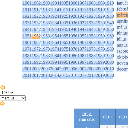
1901
1902
1903
1904
1905
1906
1907
1908
1909
1910
január
februá
1911
1912
1913
1914
1915
1916
1917
1918
1919
1920
márci
1921
1922
1923
1924
1925
1926
1927
1928
1929
1930
április
1931
1932
1933
1934
1935
1936
1937
1938
1939
1940
május
1941
1942
1943
1944
1945
1946
1947
1948
1949
1950
június
1951
1952
1953
1954
1955
1956
1957
1958
1959
1960
július
1961
1962
1963
1964
1965
1966
1967
1968
1969
1970
augus
1971
1972
1973
1974
1975
1976
1977
1978
1979
1980
szept
1981
1982
1983
1984
1985
1986
1987
1988
1989
1990
októb
1991
1992
1993
1994
1995
1996
1997
1998
1999
2000
novem
2001
2002
2003
2004
2005
2006
2007
2008
2009
2010
decem
2011
2012
2013
2014
2015
2016
2017
2018
2019
2020
1952.
d_ta
d_tx
március