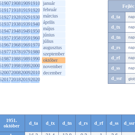
6
1907
1908
1909
1910
január
Fejlé
február
6
1917
1918
1919
1920
március
d_ta
6
1927
1928
1929
1930
nap
április
6
1937
1938
1939
1940
d_tx
nap
május
6
1947
1948
1949
1950
június
d_tn
6
1957
1958
1959
1960
nap
július
6
1967
1968
1969
1970
augusztus
d_rs
nap
6
1977
1978
1979
1980
szeptember
d_rf
nap
6
1987
1988
1989
1990
október
6
1997
1998
1999
2000
november
d_ss
nap
6
2007
2008
2009
2010
december
d_ssr
6
2017
2018
2019
2020
glo
1951.
d_ta
d_tx
d_tn
d_rs
d_rf
d_ss
d_ssr
október