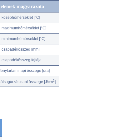
c elemek magyarázata
i középhőmérséklet [°C]
i maximumhőmérséklet [°C]
i minimumhőmérséklet [°C]
i csapadékösszeg [mm]
i csapadékösszeg fajtája
fénytartam napi összege [óra]
2
bálsugárzás napi összege [J/cm
]