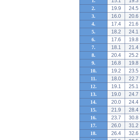
1.
15.1
19.3
2.
19.9
24.5
3.
16.0
20.6
4.
17.4
21.6
5.
18.2
24.1
6.
17.6
19.8
7.
18.1
21.4
8.
20.4
25.2
9.
16.8
19.8
10.
19.2
23.5
11.
18.0
22.7
12.
19.1
25.1
13.
19.0
24.7
14.
20.0
24.4
15.
21.9
28.4
16.
23.7
30.8
17.
26.0
31.2
18.
26.4
32.6