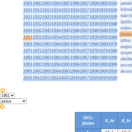
1901
1902
1903
1904
1905
1906
1907
1908
1909
1910
január
februá
1911
1912
1913
1914
1915
1916
1917
1918
1919
1920
márci
1921
1922
1923
1924
1925
1926
1927
1928
1929
1930
április
1931
1932
1933
1934
1935
1936
1937
1938
1939
1940
május
1941
1942
1943
1944
1945
1946
1947
1948
1949
1950
június
1951
1952
1953
1954
1955
1956
1957
1958
1959
1960
július
1961
1962
1963
1964
1965
1966
1967
1968
1969
1970
augus
1971
1972
1973
1974
1975
1976
1977
1978
1979
1980
szept
1981
1982
1983
1984
1985
1986
1987
1988
1989
1990
októb
1991
1992
1993
1994
1995
1996
1997
1998
1999
2000
novem
2001
2002
2003
2004
2005
2006
2007
2008
2009
2010
decem
2011
2012
2013
2014
2015
2016
2017
2018
2019
2020
1951.
d_ta
d_tx
június