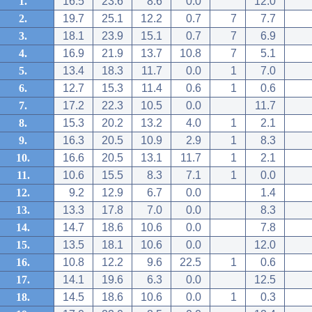
1.
16.5
23.6
8.6
0.0
12.0
2.
19.7
25.1
12.2
0.7
7
7.7
3.
18.1
23.9
15.1
0.7
7
6.9
4.
16.9
21.9
13.7
10.8
7
5.1
5.
13.4
18.3
11.7
0.0
1
7.0
6.
12.7
15.3
11.4
0.6
1
0.6
7.
17.2
22.3
10.5
0.0
11.7
8.
15.3
20.2
13.2
4.0
1
2.1
9.
16.3
20.5
10.9
2.9
1
8.3
10.
16.6
20.5
13.1
11.7
1
2.1
11.
10.6
15.5
8.3
7.1
1
0.0
12.
9.2
12.9
6.7
0.0
1.4
13.
13.3
17.8
7.0
0.0
8.3
14.
14.7
18.6
10.6
0.0
7.8
15.
13.5
18.1
10.6
0.0
12.0
16.
10.8
12.2
9.6
22.5
1
0.6
17.
14.1
19.6
6.3
0.0
12.5
18.
14.5
18.6
10.6
0.0
1
0.3