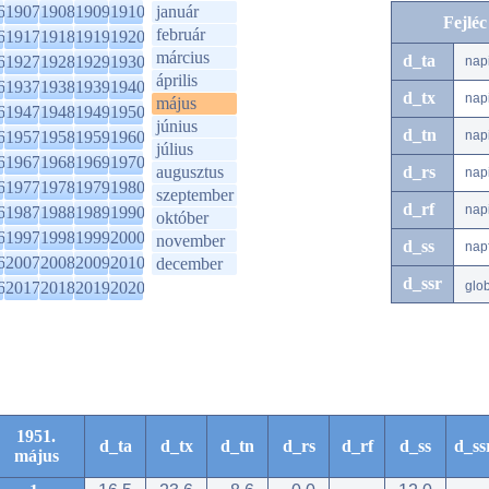
6
1907
1908
1909
1910
január
Fejlé
február
6
1917
1918
1919
1920
március
d_ta
6
1927
1928
1929
1930
nap
április
6
1937
1938
1939
1940
d_tx
nap
május
6
1947
1948
1949
1950
június
d_tn
6
1957
1958
1959
1960
nap
július
6
1967
1968
1969
1970
augusztus
d_rs
nap
6
1977
1978
1979
1980
szeptember
d_rf
nap
6
1987
1988
1989
1990
október
6
1997
1998
1999
2000
november
d_ss
nap
6
2007
2008
2009
2010
december
d_ssr
6
2017
2018
2019
2020
glo
1951.
d_ta
d_tx
d_tn
d_rs
d_rf
d_ss
d_ss
május