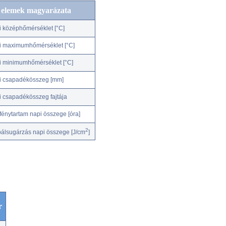
c elemek magyarázata
i középhőmérséklet [°C]
i maximumhőmérséklet [°C]
i minimumhőmérséklet [°C]
i csapadékösszeg [mm]
i csapadékösszeg fajtája
fénytartam napi összege [óra]
2
bálsugárzás napi összege [J/cm
]
r