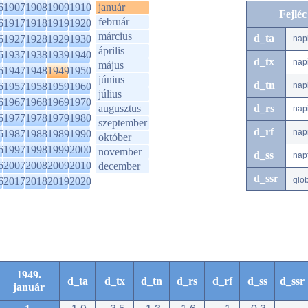
6
1907
1908
1909
1910
január
Fejlé
február
6
1917
1918
1919
1920
március
d_ta
6
1927
1928
1929
1930
nap
április
6
1937
1938
1939
1940
d_tx
nap
május
6
1947
1948
1949
1950
június
d_tn
6
1957
1958
1959
1960
nap
július
6
1967
1968
1969
1970
augusztus
d_rs
nap
6
1977
1978
1979
1980
szeptember
d_rf
nap
6
1987
1988
1989
1990
október
6
1997
1998
1999
2000
november
d_ss
nap
6
2007
2008
2009
2010
december
d_ssr
6
2017
2018
2019
2020
glo
1949.
d_ta
d_tx
d_tn
d_rs
d_rf
d_ss
d_ssr
január