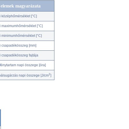
c elemek magyarázata
i középhőmérséklet [°C]
i maximumhőmérséklet [°C]
i minimumhőmérséklet [°C]
i csapadékösszeg [mm]
i csapadékösszeg fajtája
fénytartam napi összege [óra]
2
bálsugárzás napi összege [J/cm
]