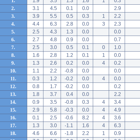
1.
1.9
3.5
1.3
1.6
1
0.3
2.
3.1
4.5
0.1
0.0
2.9
3.
3.9
5.5
0.5
0.3
1
2.2
4.
4.4
6.3
2.8
0.0
3
2.3
5.
2.5
4.3
1.3
0.0
0.0
6.
2.7
4.8
0.9
0.0
0.7
7.
2.5
3.0
0.5
0.1
0
1.0
8.
1.6
2.8
1.2
0.1
1
0.0
9.
1.3
2.6
0.2
0.0
4
0.2
10.
1.1
2.2
-0.8
0.0
0.0
11.
0.3
1.2
-0.2
0.0
4
0.0
12.
0.8
1.7
-0.2
0.0
0.2
13.
1.8
3.7
0.4
0.0
2.2
14.
0.9
3.5
-0.8
0.3
4
3.4
15.
2.9
5.8
-0.3
0.0
4
4.9
16.
0.1
2.5
-0.6
8.2
4
3.6
17.
1.3
3.0
-1.1
1.6
4
6.3
18.
4.6
6.6
-1.8
2.2
1
0.9