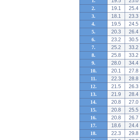
1.
19.5
25.0
2.
19.1
25.4
3.
18.1
23.3
4.
19.5
24.5
5.
20.3
26.4
6.
23.2
30.5
7.
25.2
33.2
8.
25.8
33.2
9.
28.0
34.4
10.
20.1
27.8
11.
22.3
28.8
12.
21.5
26.3
13.
21.9
28.4
14.
20.8
27.0
15.
20.8
25.5
16.
20.8
26.7
17.
18.6
24.4
18.
22.3
29.8