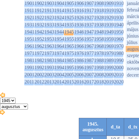
1901
1902
1903
1904
1905
1906
1907
1908
1909
1910
január
februá
1911
1912
1913
1914
1915
1916
1917
1918
1919
1920
márci
1921
1922
1923
1924
1925
1926
1927
1928
1929
1930
április
1931
1932
1933
1934
1935
1936
1937
1938
1939
1940
május
1941
1942
1943
1944
1945
1946
1947
1948
1949
1950
június
1951
1952
1953
1954
1955
1956
1957
1958
1959
1960
július
1961
1962
1963
1964
1965
1966
1967
1968
1969
1970
augus
1971
1972
1973
1974
1975
1976
1977
1978
1979
1980
szept
1981
1982
1983
1984
1985
1986
1987
1988
1989
1990
októb
1991
1992
1993
1994
1995
1996
1997
1998
1999
2000
novem
2001
2002
2003
2004
2005
2006
2007
2008
2009
2010
decem
2011
2012
2013
2014
2015
2016
2017
2018
2019
2020
1945.
d_ta
d_tx
augusztus