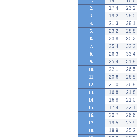
1.
14.1
16.6
2.
17.4
23.2
3.
19.2
26.0
4.
21.3
28.1
5.
23.2
28.8
6.
23.8
30.2
7.
25.4
32.2
8.
26.3
33.4
9.
25.4
31.8
10.
22.1
26.5
11.
20.6
26.5
12.
21.0
26.8
13.
16.8
21.8
14.
16.8
21.0
15.
17.4
22.1
16.
20.7
26.6
17.
19.5
23.9
18.
18.9
25.2