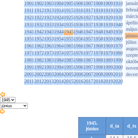
1901
1902
1903
1904
1905
1906
1907
1908
1909
1910
január
februá
1911
1912
1913
1914
1915
1916
1917
1918
1919
1920
márci
1921
1922
1923
1924
1925
1926
1927
1928
1929
1930
április
1931
1932
1933
1934
1935
1936
1937
1938
1939
1940
május
1941
1942
1943
1944
1945
1946
1947
1948
1949
1950
június
1951
1952
1953
1954
1955
1956
1957
1958
1959
1960
július
1961
1962
1963
1964
1965
1966
1967
1968
1969
1970
augus
1971
1972
1973
1974
1975
1976
1977
1978
1979
1980
szept
1981
1982
1983
1984
1985
1986
1987
1988
1989
1990
októb
1991
1992
1993
1994
1995
1996
1997
1998
1999
2000
novem
2001
2002
2003
2004
2005
2006
2007
2008
2009
2010
decem
2011
2012
2013
2014
2015
2016
2017
2018
2019
2020
1945.
d_ta
d_tx
június