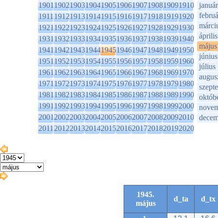
1901
1902
1903
1904
1905
1906
1907
1908
1909
1910
január
februá
1911
1912
1913
1914
1915
1916
1917
1918
1919
1920
márci
1921
1922
1923
1924
1925
1926
1927
1928
1929
1930
április
1931
1932
1933
1934
1935
1936
1937
1938
1939
1940
május
1941
1942
1943
1944
1945
1946
1947
1948
1949
1950
június
1951
1952
1953
1954
1955
1956
1957
1958
1959
1960
július
1961
1962
1963
1964
1965
1966
1967
1968
1969
1970
augus
1971
1972
1973
1974
1975
1976
1977
1978
1979
1980
szept
1981
1982
1983
1984
1985
1986
1987
1988
1989
1990
októb
1991
1992
1993
1994
1995
1996
1997
1998
1999
2000
novem
2001
2002
2003
2004
2005
2006
2007
2008
2009
2010
decem
2011
2012
2013
2014
2015
2016
2017
2018
2019
2020
1945.
d_ta
d_tx
május