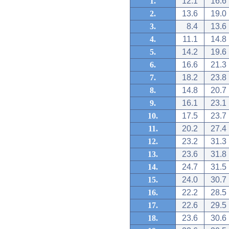
1.
12.1
16.6
2.
13.6
19.0
3.
8.4
13.6
4.
11.1
14.8
5.
14.2
19.6
6.
16.6
21.3
7.
18.2
23.8
8.
14.8
20.7
9.
16.1
23.1
10.
17.5
23.7
11.
20.2
27.4
12.
23.2
31.3
13.
23.6
31.8
14.
24.7
31.5
15.
24.0
30.7
16.
22.2
28.5
17.
22.6
29.5
18.
23.6
30.6