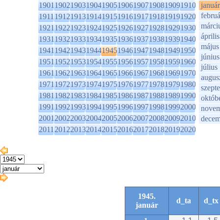
1901
1902
1903
1904
1905
1906
1907
1908
1909
1910
január
februá
1911
1912
1913
1914
1915
1916
1917
1918
1919
1920
márci
1921
1922
1923
1924
1925
1926
1927
1928
1929
1930
április
1931
1932
1933
1934
1935
1936
1937
1938
1939
1940
május
1941
1942
1943
1944
1945
1946
1947
1948
1949
1950
június
1951
1952
1953
1954
1955
1956
1957
1958
1959
1960
július
1961
1962
1963
1964
1965
1966
1967
1968
1969
1970
augus
1971
1972
1973
1974
1975
1976
1977
1978
1979
1980
szept
1981
1982
1983
1984
1985
1986
1987
1988
1989
1990
októb
1991
1992
1993
1994
1995
1996
1997
1998
1999
2000
novem
2001
2002
2003
2004
2005
2006
2007
2008
2009
2010
decem
2011
2012
2013
2014
2015
2016
2017
2018
2019
2020
1945.
d_ta
d_tx
január