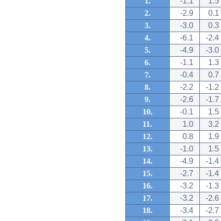
1.
-1.1
1.5
2.
-2.9
0.1
3.
-3.0
0.3
4.
-6.1
-2.4
5.
-4.9
-3.0
6.
-1.1
1.3
7.
-0.4
0.7
8.
-2.2
-1.2
9.
-2.6
-1.7
10.
-0.1
1.5
11.
1.0
3.2
12.
0.8
1.9
13.
-1.0
1.5
14.
-4.9
-1.4
15.
-2.7
-1.4
16.
-3.2
-1.3
17.
-3.2
-2.6
18.
-3.4
-2.7