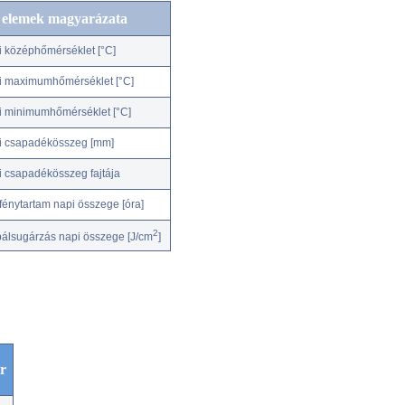
c elemek magyarázata
i középhőmérséklet [°C]
i maximumhőmérséklet [°C]
i minimumhőmérséklet [°C]
i csapadékösszeg [mm]
i csapadékösszeg fajtája
fénytartam napi összege [óra]
2
bálsugárzás napi összege [J/cm
]
r