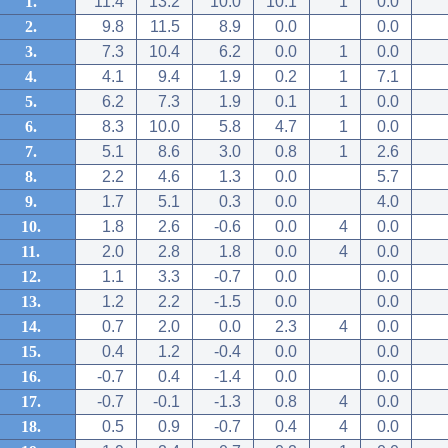
1.
11.4
13.2
10.0
10.1
1
0.0
2.
9.8
11.5
8.9
0.0
0.0
3.
7.3
10.4
6.2
0.0
1
0.0
4.
4.1
9.4
1.9
0.2
1
7.1
5.
6.2
7.3
1.9
0.1
1
0.0
6.
8.3
10.0
5.8
4.7
1
0.0
7.
5.1
8.6
3.0
0.8
1
2.6
8.
2.2
4.6
1.3
0.0
5.7
9.
1.7
5.1
0.3
0.0
4.0
10.
1.8
2.6
-0.6
0.0
4
0.0
11.
2.0
2.8
1.8
0.0
4
0.0
12.
1.1
3.3
-0.7
0.0
0.0
13.
1.2
2.2
-1.5
0.0
0.0
14.
0.7
2.0
0.0
2.3
4
0.0
15.
0.4
1.2
-0.4
0.0
0.0
16.
-0.7
0.4
-1.4
0.0
0.0
17.
-0.7
-0.1
-1.3
0.8
4
0.0
18.
0.5
0.9
-0.7
0.4
4
0.0