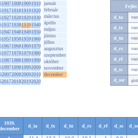
6
1907
1908
1909
1910
január
Fejlé
február
6
1917
1918
1919
1920
március
d_ta
6
1927
1928
1929
1930
nap
április
6
1937
1938
1939
1940
d_tx
nap
május
6
1947
1948
1949
1950
június
d_tn
6
1957
1958
1959
1960
nap
július
6
1967
1968
1969
1970
augusztus
d_rs
nap
6
1977
1978
1979
1980
szeptember
d_rf
nap
6
1987
1988
1989
1990
október
6
1997
1998
1999
2000
november
d_ss
nap
6
2007
2008
2009
2010
december
d_ssr
6
2017
2018
2019
2020
glo
1939.
d_ta
d_tx
d_tn
d_rs
d_rf
d_ss
d_ss
december