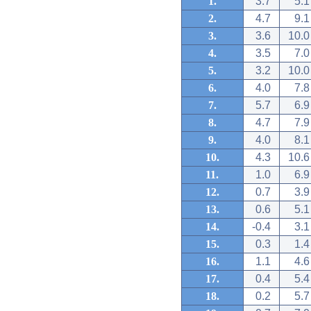
1.
3.7
5.1
2.
4.7
9.1
3.
3.6
10.0
4.
3.5
7.0
5.
3.2
10.0
6.
4.0
7.8
7.
5.7
6.9
8.
4.7
7.9
9.
4.0
8.1
10.
4.3
10.6
11.
1.0
6.9
12.
0.7
3.9
13.
0.6
5.1
14.
-0.4
3.1
15.
0.3
1.4
16.
1.1
4.6
17.
0.4
5.4
18.
0.2
5.7