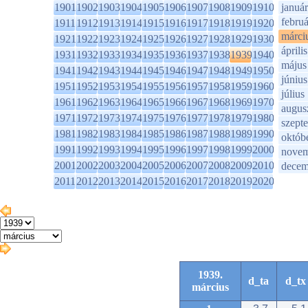
1901
1902
1903
1904
1905
1906
1907
1908
1909
1910
január
februá
1911
1912
1913
1914
1915
1916
1917
1918
1919
1920
márci
1921
1922
1923
1924
1925
1926
1927
1928
1929
1930
április
1931
1932
1933
1934
1935
1936
1937
1938
1939
1940
május
1941
1942
1943
1944
1945
1946
1947
1948
1949
1950
június
1951
1952
1953
1954
1955
1956
1957
1958
1959
1960
július
1961
1962
1963
1964
1965
1966
1967
1968
1969
1970
augus
1971
1972
1973
1974
1975
1976
1977
1978
1979
1980
szept
1981
1982
1983
1984
1985
1986
1987
1988
1989
1990
októb
1991
1992
1993
1994
1995
1996
1997
1998
1999
2000
novem
2001
2002
2003
2004
2005
2006
2007
2008
2009
2010
decem
2011
2012
2013
2014
2015
2016
2017
2018
2019
2020
1939.
d_ta
d_tx
március