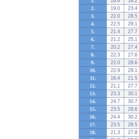
1.
16.4
18.2
2.
19.0
23.4
3.
22.0
28.5
4.
22.5
29.1
5.
21.4
27.7
6.
21.2
25.1
7.
20.2
27.4
8.
22.3
27.6
9.
22.0
28.6
10.
22.9
29.1
11.
16.4
21.5
12.
21.1
27.7
13.
23.3
30.1
14.
24.7
30.7
15.
23.5
28.6
16.
24.4
30.2
17.
23.5
28.5
18.
21.3
27.8