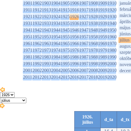
1901
1902
1903
1904
1905
1906
1907
1908
1909
1910
január
februá
1911
1912
1913
1914
1915
1916
1917
1918
1919
1920
márci
1921
1922
1923
1924
1925
1926
1927
1928
1929
1930
április
1931
1932
1933
1934
1935
1936
1937
1938
1939
1940
május
1941
1942
1943
1944
1945
1946
1947
1948
1949
1950
június
1951
1952
1953
1954
1955
1956
1957
1958
1959
1960
július
1961
1962
1963
1964
1965
1966
1967
1968
1969
1970
augus
1971
1972
1973
1974
1975
1976
1977
1978
1979
1980
szept
1981
1982
1983
1984
1985
1986
1987
1988
1989
1990
októb
1991
1992
1993
1994
1995
1996
1997
1998
1999
2000
novem
2001
2002
2003
2004
2005
2006
2007
2008
2009
2010
decem
2011
2012
2013
2014
2015
2016
2017
2018
2019
2020
1926.
d_ta
d_tx
július