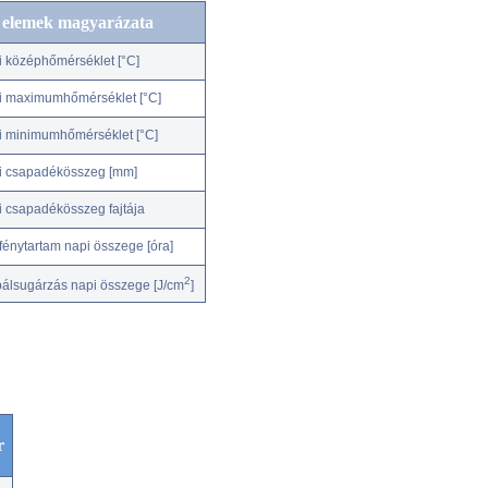
c elemek magyarázata
i középhőmérséklet [°C]
i maximumhőmérséklet [°C]
i minimumhőmérséklet [°C]
i csapadékösszeg [mm]
i csapadékösszeg fajtája
fénytartam napi összege [óra]
2
bálsugárzás napi összege [J/cm
]
r