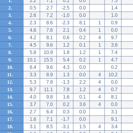
1.
2.2
7.1
0.1
0.0
7.5
2.
0.5
2.7
-2.5
0.0
1.4
3.
2.6
7.2
-1.0
0.0
1.0
4.
2.3
8.6
-2.3
8.1
1
0.9
5.
4.6
7.6
2.1
0.4
1
0.0
6.
4.2
8.1
0.6
0.2
4
9.7
7.
4.5
9.6
1.2
0.1
1
3.8
8.
5.8
10.9
1.8
1.2
1
7.4
9.
10.1
15.5
5.4
0.2
1
4.7
10.
6.4
9.6
4.3
0.0
0.2
11.
3.3
8.9
1.3
0.0
4
10.2
12.
5.3
7.8
-1.3
2.2
4
0.0
13.
9.7
11.1
7.8
1.2
4
0.7
14.
4.0
9.8
1.6
0.1
4
8.1
15.
3.7
7.0
0.2
3.6
4
0.0
16.
2.7
6.4
0.3
0.0
3.1
17.
1.6
7.1
-1.7
0.0
9.1
18.
3.1
8.5
-3.1
1.5
4
3.4