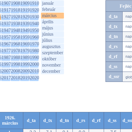
6
1907
1908
1909
1910
január
Fejlé
február
6
1917
1918
1919
1920
március
d_ta
6
1927
1928
1929
1930
nap
április
6
1937
1938
1939
1940
d_tx
nap
május
6
1947
1948
1949
1950
június
d_tn
6
1957
1958
1959
1960
nap
július
6
1967
1968
1969
1970
augusztus
d_rs
nap
6
1977
1978
1979
1980
szeptember
d_rf
nap
6
1987
1988
1989
1990
október
6
1997
1998
1999
2000
november
d_ss
nap
6
2007
2008
2009
2010
december
d_ssr
6
2017
2018
2019
2020
glo
1926.
d_ta
d_tx
d_tn
d_rs
d_rf
d_ss
d_ss
március