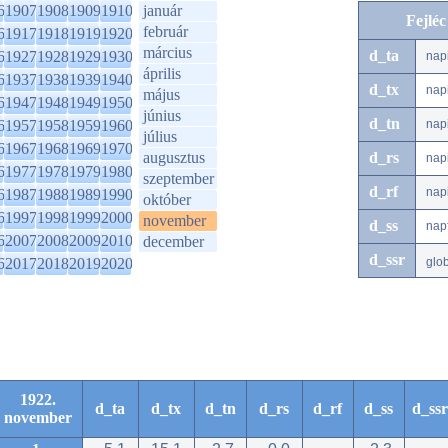
6
1907
1908
1909
1910
január
Fejlé
február
6
1917
1918
1919
1920
március
d_ta
6
1927
1928
1929
1930
nap
április
6
1937
1938
1939
1940
d_tx
nap
május
6
1947
1948
1949
1950
június
d_tn
6
1957
1958
1959
1960
nap
július
6
1967
1968
1969
1970
augusztus
d_rs
nap
6
1977
1978
1979
1980
szeptember
d_rf
nap
6
1987
1988
1989
1990
október
6
1997
1998
1999
2000
november
d_ss
nap
6
2007
2008
2009
2010
december
d_ssr
6
2017
2018
2019
2020
glo
1922.
d_ta
d_tx
d_tn
d_rs
d_rf
d_ss
d_ssr
november