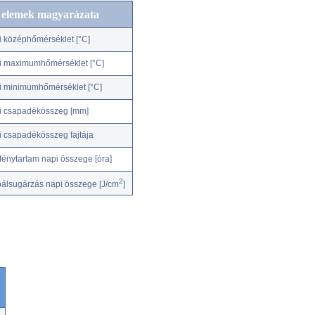
c elemek magyarázata
i középhőmérséklet [°C]
i maximumhőmérséklet [°C]
i minimumhőmérséklet [°C]
i csapadékösszeg [mm]
i csapadékösszeg fajtája
fénytartam napi összege [óra]
2
bálsugárzás napi összege [J/cm
]