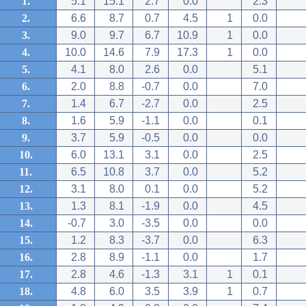
1.
5.1
15.1
2.7
0.0
2.3
2.
6.6
8.7
0.7
4.5
1
0.0
3.
9.0
9.7
6.7
10.9
1
0.0
4.
10.0
14.6
7.9
17.3
1
0.0
5.
4.1
8.0
2.6
0.0
5.1
6.
2.0
8.8
-0.7
0.0
7.0
7.
1.4
6.7
-2.7
0.0
2.5
8.
1.6
5.9
-1.1
0.0
0.1
9.
3.7
5.9
-0.5
0.0
0.0
10.
6.0
13.1
3.1
0.0
2.5
11.
6.5
10.8
3.7
0.0
5.2
12.
3.1
8.0
0.1
0.0
5.2
13.
1.3
8.1
-1.9
0.0
4.5
14.
-0.7
3.0
-3.5
0.0
0.0
15.
1.2
8.3
-3.7
0.0
6.3
16.
2.8
8.9
-1.1
0.0
1.7
17.
2.8
4.6
-1.3
3.1
1
0.1
18.
4.8
6.0
3.5
3.9
1
0.7