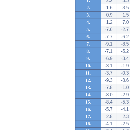
1.
2.2
3.5
2.
1.6
3.5
3.
0.9
1.5
4.
1.2
7.0
5.
-7.6
-2.7
6.
-7.7
-6.2
7.
-9.1
-8.5
8.
-7.1
-5.2
9.
-6.9
-3.4
10.
-3.1
-1.9
11.
-3.7
-0.3
12.
-9.3
-3.6
13.
-7.8
-1.0
14.
-8.0
-2.9
15.
-8.4
-5.3
16.
-5.7
-4.1
17.
-2.8
2.3
18.
-4.1
-2.5