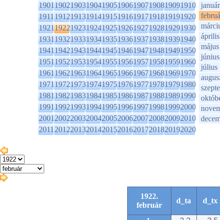
1901
1902
1903
1904
1905
1906
1907
1908
1909
1910
január
februá
1911
1912
1913
1914
1915
1916
1917
1918
1919
1920
márci
1921
1922
1923
1924
1925
1926
1927
1928
1929
1930
április
1931
1932
1933
1934
1935
1936
1937
1938
1939
1940
május
1941
1942
1943
1944
1945
1946
1947
1948
1949
1950
június
1951
1952
1953
1954
1955
1956
1957
1958
1959
1960
július
1961
1962
1963
1964
1965
1966
1967
1968
1969
1970
augus
1971
1972
1973
1974
1975
1976
1977
1978
1979
1980
szept
1981
1982
1983
1984
1985
1986
1987
1988
1989
1990
októb
1991
1992
1993
1994
1995
1996
1997
1998
1999
2000
novem
2001
2002
2003
2004
2005
2006
2007
2008
2009
2010
decem
2011
2012
2013
2014
2015
2016
2017
2018
2019
2020
1922.
d_ta
d_tx
február