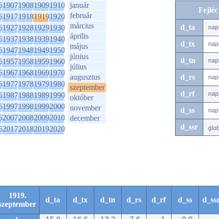
6
1907
1908
1909
1910
január
Fejlé
február
6
1917
1918
1919
1920
március
d_ta
6
1927
1928
1929
1930
nap
április
6
1937
1938
1939
1940
d_tx
nap
május
6
1947
1948
1949
1950
június
d_tn
6
1957
1958
1959
1960
nap
július
6
1967
1968
1969
1970
augusztus
d_rs
nap
6
1977
1978
1979
1980
szeptember
d_rf
nap
6
1987
1988
1989
1990
október
6
1997
1998
1999
2000
november
d_ss
nap
6
2007
2008
2009
2010
december
d_ssr
6
2017
2018
2019
2020
glo
1919.
d_ta
d_tx
d_tn
d_rs
d_rf
d_ss
d_ss
szeptember