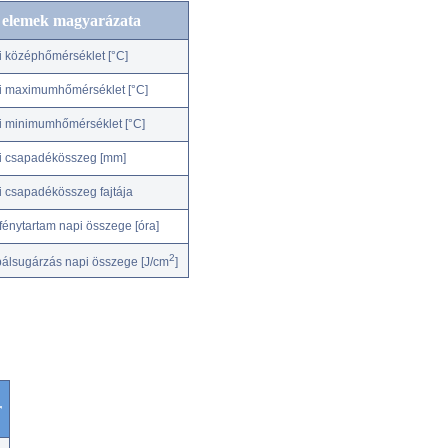
c elemek magyarázata
i középhőmérséklet [°C]
i maximumhőmérséklet [°C]
i minimumhőmérséklet [°C]
i csapadékösszeg [mm]
i csapadékösszeg fajtája
fénytartam napi összege [óra]
2
bálsugárzás napi összege [J/cm
]
r