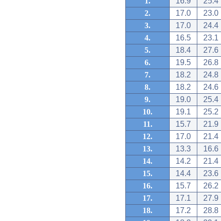
1.
16.9
25.4
2.
17.0
23.0
3.
17.0
24.4
4.
16.5
23.1
5.
18.4
27.6
6.
19.5
26.8
7.
18.2
24.8
8.
18.2
24.6
9.
19.0
25.4
10.
19.1
25.2
11.
15.7
21.9
12.
17.0
21.4
13.
13.3
16.6
14.
14.2
21.4
15.
14.4
23.6
16.
15.7
26.2
17.
17.1
27.9
18.
17.2
28.8