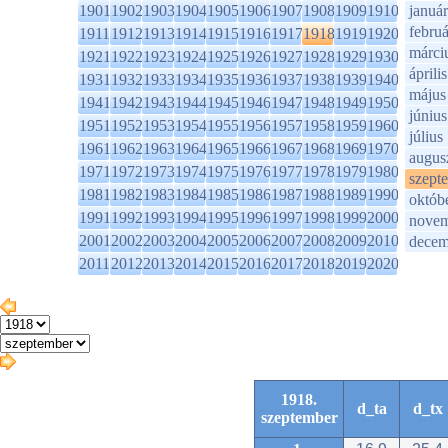
1901
1902
1903
1904
1905
1906
1907
1908
1909
1910
január
februá
1911
1912
1913
1914
1915
1916
1917
1918
1919
1920
márci
1921
1922
1923
1924
1925
1926
1927
1928
1929
1930
április
1931
1932
1933
1934
1935
1936
1937
1938
1939
1940
május
1941
1942
1943
1944
1945
1946
1947
1948
1949
1950
június
1951
1952
1953
1954
1955
1956
1957
1958
1959
1960
július
1961
1962
1963
1964
1965
1966
1967
1968
1969
1970
augus
1971
1972
1973
1974
1975
1976
1977
1978
1979
1980
szept
1981
1982
1983
1984
1985
1986
1987
1988
1989
1990
októb
1991
1992
1993
1994
1995
1996
1997
1998
1999
2000
novem
2001
2002
2003
2004
2005
2006
2007
2008
2009
2010
decem
2011
2012
2013
2014
2015
2016
2017
2018
2019
2020
1918.
d_ta
d_tx
szeptember