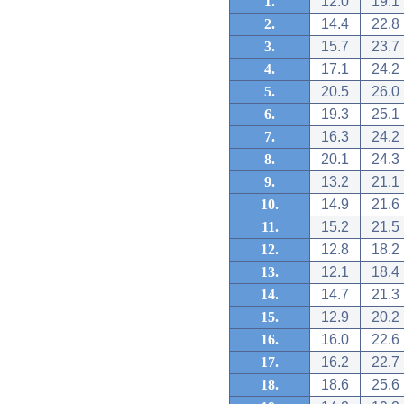
1.
12.0
19.1
2.
14.4
22.8
3.
15.7
23.7
4.
17.1
24.2
5.
20.5
26.0
6.
19.3
25.1
7.
16.3
24.2
8.
20.1
24.3
9.
13.2
21.1
10.
14.9
21.6
11.
15.2
21.5
12.
12.8
18.2
13.
12.1
18.4
14.
14.7
21.3
15.
12.9
20.2
16.
16.0
22.6
17.
16.2
22.7
18.
18.6
25.6