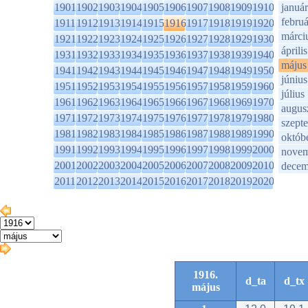
1901
1902
1903
1904
1905
1906
1907
1908
1909
1910
január
februá
1911
1912
1913
1914
1915
1916
1917
1918
1919
1920
márci
1921
1922
1923
1924
1925
1926
1927
1928
1929
1930
április
1931
1932
1933
1934
1935
1936
1937
1938
1939
1940
május
1941
1942
1943
1944
1945
1946
1947
1948
1949
1950
június
1951
1952
1953
1954
1955
1956
1957
1958
1959
1960
július
1961
1962
1963
1964
1965
1966
1967
1968
1969
1970
augus
1971
1972
1973
1974
1975
1976
1977
1978
1979
1980
szept
1981
1982
1983
1984
1985
1986
1987
1988
1989
1990
októb
1991
1992
1993
1994
1995
1996
1997
1998
1999
2000
novem
2001
2002
2003
2004
2005
2006
2007
2008
2009
2010
decem
2011
2012
2013
2014
2015
2016
2017
2018
2019
2020
1916.
d_ta
d_tx
május